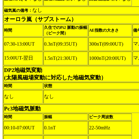
なし
磁気嵐の備考：
オーロラ嵐（サブストーム）
久住でのPi2 脈動の振幅
時間
AE指数の大きさ
備
（ピーク間）
マ
07:30-13:00UT
0.3nT(09:35UT)
300nT(09:00UT)
15:00UT-翌日
マ
1.5nT(21:30UT)
1000nT(20:00UT)
DP2地磁気変動
(太陽風磁場変動に対応した地磁気変動）
時間
状態
なし
なし
Pc3地磁気脈動
時間
振幅
ピーク周波数
00:10-07:00UT
0.1nT
22-50mHz