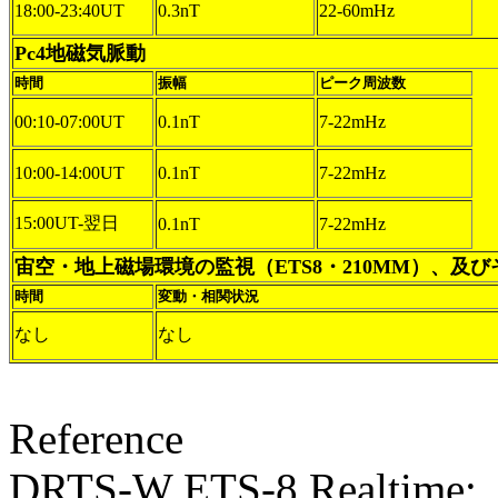
18:00-23:40UT
0.3nT
22-60mHz
Pc4地磁気脈動
時間
振幅
ピーク周波数
00:10-07:00UT
0.1nT
7-22mHz
10:00-14:00UT
0.1nT
7-22mHz
15:00UT-翌日
0.1nT
7-22mHz
宙空・地上磁場環境の監視（ETS8・210MM）、及
時間
変動・相関状況
なし
なし
Reference
DRTS-W ETS-8 Realtime: