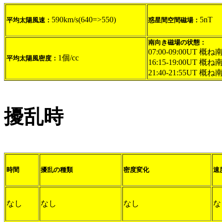
590km/s(640=>550)
5nT
平均太陽風速：
惑星間空間磁場：
南向き磁場の状態：
07:00-09:00UT 概ね
1個/cc
平均太陽風密度：
16:15-19:00UT 概ね
21:40-21:55UT 概ね
擾乱時
時間
擾乱の種類
密度変化
速
なし
なし
なし
な