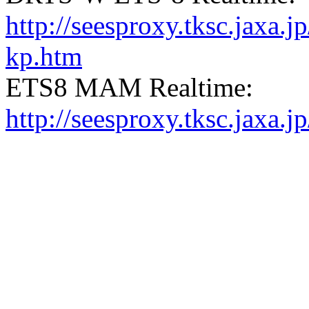
http://seesproxy.tksc.jax
kp.htm
ETS8 MAM Realtime:
http://seesproxy.tksc.jax