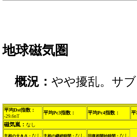
地球磁気圏
概況：
やや擾乱。サブ
平均Dst指数：
平均Pc3指数：
平均Pc4指数：
平
-29.6nT
磁気嵐：
なし
なし
なし
なし
主相の大きさ：
主相の継続時間：
回復相開始時間：