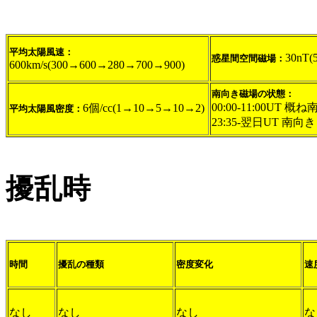
平均太陽風速：
30nT(
惑星間空間磁場：
600km/s(300→600→280→700→900)
南向き磁場の状態：
00:00-11:00UT 概ね
6個/cc(1→10→5→10→2)
平均太陽風密度：
23:35-翌日UT 南向き 
擾乱時
時間
擾乱の種類
密度変化
速
なし
なし
なし
な