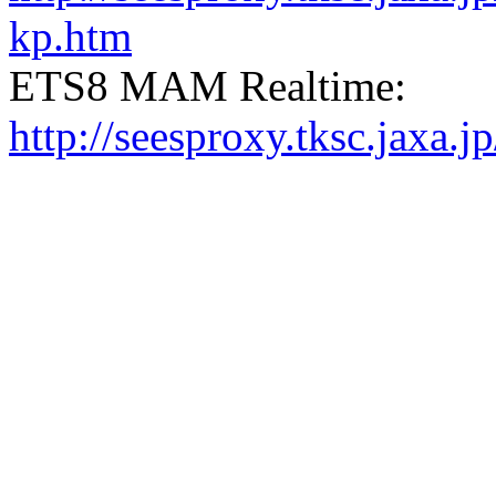
kp.htm
ETS8 MAM Realtime:
http://seesproxy.tksc.jax