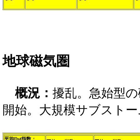
地球磁気圏
概況：
擾乱。急始型の磁気
開始。大規模サブストー
平均Dst指数：