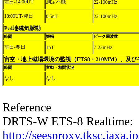
前日-14:00UT
測定不能
22-100mHz
18:00UT-翌日
0.5nT
22-100mHz
Pc4地磁気脈動
時間
振幅
ピーク周波数
前日-翌日
1nT
7-22mHz
宙空・地上磁場環境の監視（ETS8・210MM）、及
時間
変動・相関状況
なし
なし
Reference
DRTS-W ETS-8 Realtime:
http://seesproxy.tksc.jax