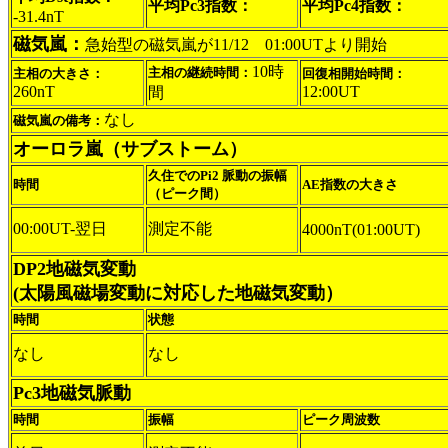
平均Pc3指数：
平均Pc4指数：
-31.4nT
磁気嵐：
急始型の磁気嵐が11/12 01:00UTより開始
10時
主相の継続時間：
主相の大きさ：
回復相開始時間：
260nT
12:00UT
間
なし
磁気嵐の備考：
オーロラ嵐（サブストーム）
久住でのPi2 脈動の振幅
時間
AE指数の大きさ
（ピーク間）
00:00UT-翌日
測定不能
4000nT(01:00UT)
DP2地磁気変動
(太陽風磁場変動に対応した地磁気変動）
時間
状態
なし
なし
Pc3地磁気脈動
時間
振幅
ピーク周波数