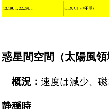
C1.9, C1.7(#不明)
13:19UT, 22:29UT
惑星間空間（太陽風領
概況：
速度は減少、磁
静穏時