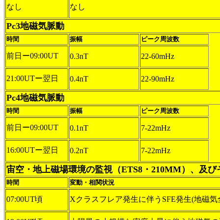
なし
なし
Pc3地磁気脈動
時間
振幅
ピーク周波数
前日ー09:00UT
0.3nT
22-60mHz
21:00UTー翌日
0.4nT
22-90mHz
Pc4地磁気脈動
時間
振幅
ピーク周波数
前日ー09:00UT
0.1nT
7-22mHz
16:00UTー翌日
0.2nT
7-22mHz
宙空・地上磁場環境の監視（ETS8・210MM）、及
時間
変動・相関状況
07:00UT頃
Xクラスフレア発生に伴うSFE発生(地磁気全