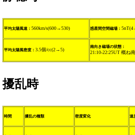
560km/s(600→530)
5nT(4
平均太陽風速：
惑星間空間磁場：
南向き磁場の状態：
3.5個/cc(2→5)
平均太陽風密度：
21:10-22:25UT 概ね
擾乱時
時間
擾乱の種類
密度変化
速