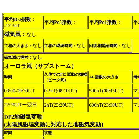
平均Dst指数：
平均Pc3指数：
平均Pc4指数：
平
-17.3nT
磁気嵐：
なし
なし
なし
なし
主相の大きさ：
主相の継続時間：
回復相開始時間：
なし
磁気嵐の備考：
オーロラ嵐（サブストーム）
久住でのPi2 脈動の振幅
時間
AE指数の大きさ
備
（ピーク間）
マ
08:00-09:30UT
0.2nT(08:10UT)
500nT(08:45UT)
22:30UTー翌日
マ
2nT(23:20UT)
600nT(23:00UT)
DP2地磁気変動
(太陽風磁場変動に対応した地磁気変動）
時間
状態