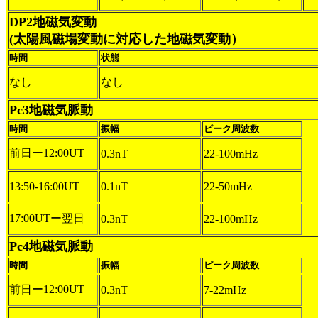
DP2地磁気変動
(太陽風磁場変動に対応した地磁気変動）
時間
状態
なし
なし
Pc3地磁気脈動
時間
振幅
ピーク周波数
前日ー12:00UT
0.3nT
22-100mHz
13:50-16:00UT
0.1nT
22-50mHz
17:00UTー翌日
0.3nT
22-100mHz
Pc4地磁気脈動
時間
振幅
ピーク周波数
前日ー12:00UT
0.3nT
7-22mHz