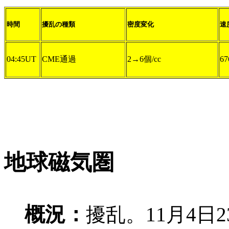
時間
擾乱の種類
密度変化
速
04:45UT
CME通過
2→6個/cc
67
地球磁気圏
概況：
擾乱。11月4日