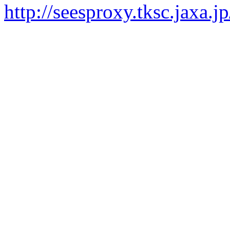
http://seesproxy.tksc.jax