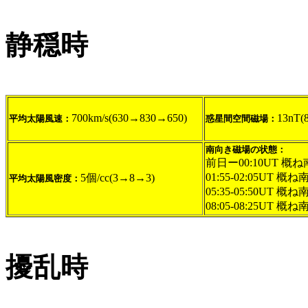
静穏時
700km/s(630→830→650)
13nT(
平均太陽風速：
惑星間空間磁場：
南向き磁場の状態：
前日ー00:10UT 概ね
01:55-02:05UT 概ね
5個/cc(3→8→3)
平均太陽風密度：
05:35-05:50UT 概ね
08:05-08:25UT 概ね
擾乱時