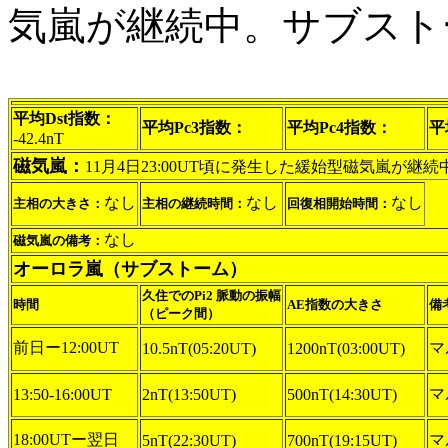
気嵐が継続中。サブスト
平均Dst指数：
平均Pc3指数：
平均Pc4指数：
平
-42.4nT
磁気嵐：
11月4日23:00UT頃に発生した緩始型磁気嵐が継続
なし
なし
なし
主相の大きさ：
主相の継続時間：
回復相開始時間：
なし
磁気嵐の備考：
オーロラ嵐（サブストーム）
久住でのPi2 脈動の振幅
時間
AE指数の大きさ
備
（ピーク間）
前日ー12:00UT
マ
10.5nT(05:20UT)
1200nT(03:00UT)
マ
13:50-16:00UT
2nT(13:50UT)
500nT(14:30UT)
18:00UTー翌日
マ
5nT(22:30UT)
700nT(19:15UT)