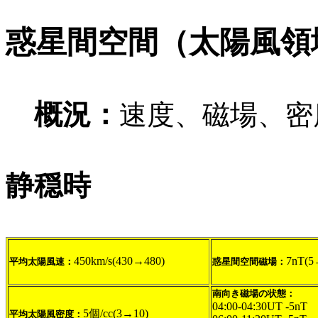
惑星間空間（太陽風領
概況：
速度、磁場、密
静穏時
450km/s(430→480)
7nT(5
平均太陽風速：
惑星間空間磁場：
南向き磁場の状態：
04:00-04:30UT -5nT
5個/cc(3→10)
平均太陽風密度：