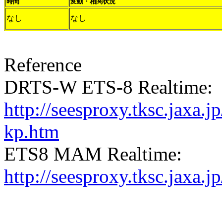
時間
変動・相関状況
なし
なし
Reference
DRTS-W ETS-8 Realtime:
http://seesproxy.tksc.jax
kp.htm
ETS8 MAM Realtime:
http://seesproxy.tksc.jax