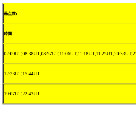
黒点数:
時間
02:09UT,08:38UT,08:57UT,11:06UT,11:18UT,11:25UT,20:33UT,
12:23UT,15:44UT
19:07UT,22:43UT