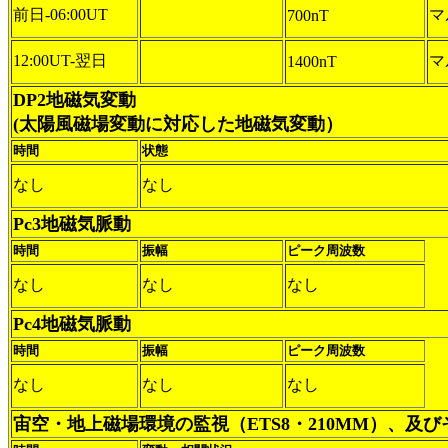
前日-06:00UT
マ
700nT
12:00UT-翌日
マ
1400nT
DP2地磁気変動
(太陽風磁場変動に対応した地磁気変動）
時間
状態
なし
なし
Pc3地磁気脈動
時間
振幅
ピーク周波数
なし
なし
なし
Pc4地磁気脈動
時間
振幅
ピーク周波数
なし
なし
なし
宙空・地上磁場環境の監視（ETS8・210MM）、及