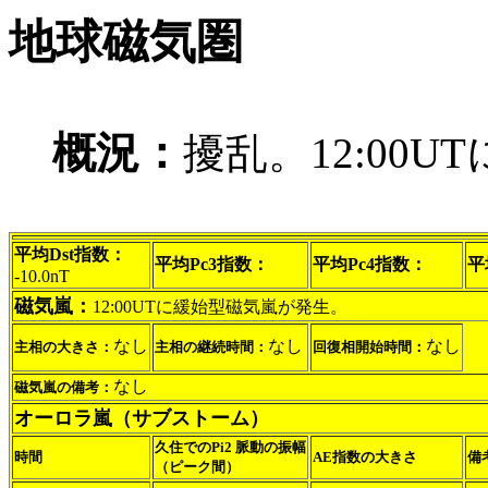
地球磁気圏
概況：
擾乱。12:00
平均Dst指数：
平均Pc3指数：
平均Pc4指数：
平
-10.0nT
磁気嵐：
12:00UTに緩始型磁気嵐が発生。
なし
なし
なし
主相の大きさ：
主相の継続時間：
回復相開始時間：
なし
磁気嵐の備考：
オーロラ嵐（サブストーム）
久住でのPi2 脈動の振幅
時間
AE指数の大きさ
備
（ピーク間）