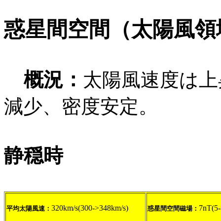
惑星間空間（太陽風領
概況：
太陽風速度は上
減少、密度安定。
静穏時
320km/s(300->348km/s)
7nT(5
平均太陽風速：
惑星間空間磁場：