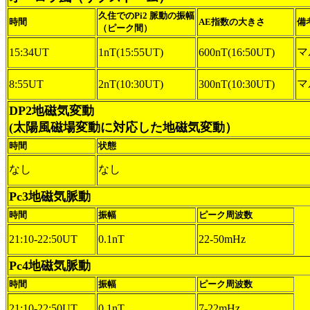
久住でのPi2 脈動の振幅
時間
AE指数の大きさ
備
（ピーク間）
マ
15:34UT
1nT(15:55UT)
600nT(16:50UT)
マ
8:55UT
2nT(10:30UT)
300nT(10:30UT)
DP2地磁気変動
(太陽風磁場変動に対応した地磁気変動）
時間
状態
なし
なし
Pc3地磁気脈動
時間
振幅
ピーク周波数
21:10-22:50UT
0.1nT
22-50mHz
Pc4地磁気脈動
時間
振幅
ピーク周波数
21:10-22:50UT
0.1nT
7-22mHz