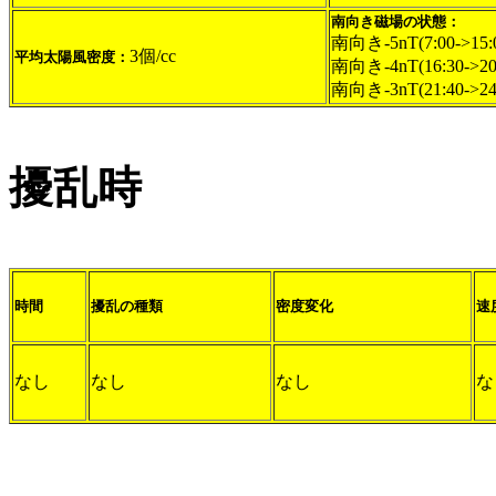
南向き磁場の状態：
南向き-5nT(7:00->15:
3個/cc
平均太陽風密度：
南向き-4nT(16:30->20
南向き-3nT(21:40->24
擾乱時
時間
擾乱の種類
密度変化
速
なし
なし
なし
な