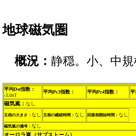
地球磁気圏
概況：
静穏。小、中規
平均Dst指数：
平均Pc3指数：
平均Pc4指数：
平
-3.0nT
磁気嵐：
なし
なし
なし
なし
主相の大きさ：
主相の継続時間：
回復相開始時間：
なし
磁気嵐の備考：
オーロラ嵐（サブストーム）