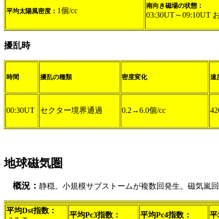
南向き磁場の状態：
1個/cc
平均太陽風密度：
03:30UT～09:10U
擾乱時
時間
擾乱の種類
密度変化
速
00:30UT
セクター境界通過
0.2→6.0個/cc
42
地球磁気圏
概況：
静穏。小規模サブストームが複数回発生。磁気嵐回
平均Dst指数：
平均Pc3指数：
平均Pc4指数：
平