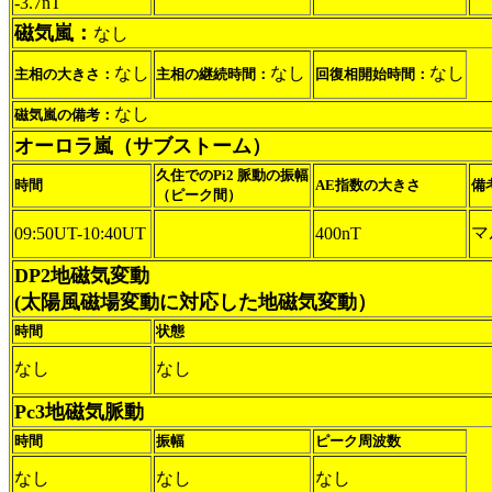
-3.7nT
磁気嵐：
なし
なし
なし
なし
主相の大きさ：
主相の継続時間：
回復相開始時間：
なし
磁気嵐の備考：
オーロラ嵐（サブストーム）
久住でのPi2 脈動の振幅
時間
AE指数の大きさ
備
（ピーク間）
マ
09:50UT-10:40UT
400nT
DP2地磁気変動
(太陽風磁場変動に対応した地磁気変動）
時間
状態
なし
なし
Pc3地磁気脈動
時間
振幅
ピーク周波数
なし
なし
なし