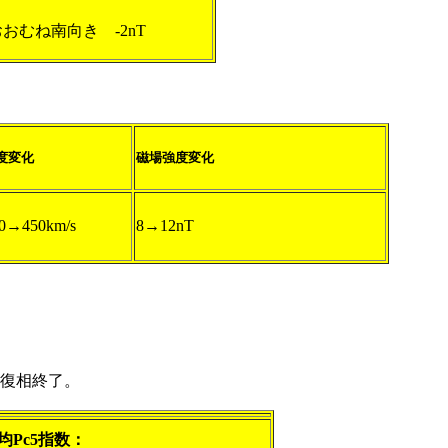
T おおむね南向き -2nT
度変化
磁場強度変化
0→450km/s
8→12nT
復相終了。
均Pc5指数：