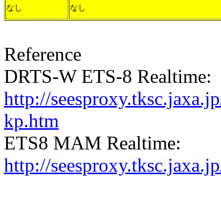
なし
なし
Reference
DRTS-W ETS-8 Realtime:
http://seesproxy.tksc.jax
kp.htm
ETS8 MAM Realtime:
http://seesproxy.tksc.jax