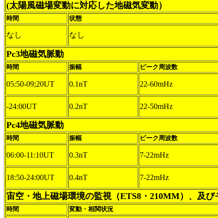
(太陽風磁場変動に対応した地磁気変動）
時間
状態
なし
なし
Pc3地磁気脈動
時間
振幅
ピーク周波数
05:50-09;20UT
0.1nT
22-60mHz
-24:00UT
0.2nT
22-50mHz
Pc4地磁気脈動
時間
振幅
ピーク周波数
06:00-11:10UT
0.3nT
7-22mHz
18:50-24:00UT
0.4nT
7-22mHz
宙空・地上磁場環境の監視（ETS8・210MM）、及
時間
変動・相関状況