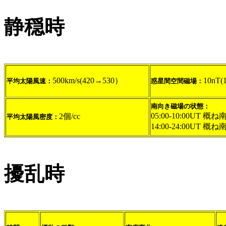
静穏時
500km/s(420→530）
10nT(
平均太陽風速：
惑星間空間磁場：
南向き磁場の状態：
05:00-10:00UT 概ね
2個/cc
平均太陽風密度：
14:00-24:00UT 概ね
擾乱時