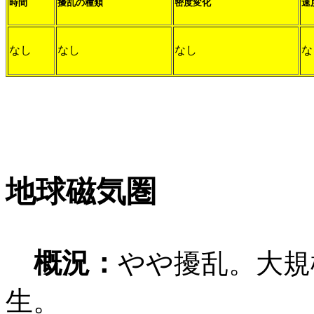
時間
擾乱の種類
密度変化
速
なし
なし
なし
な
地球磁気圏
概況：
やや擾乱。大規
生。