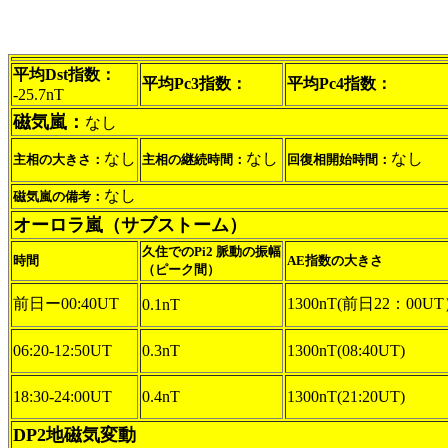
平均Dst指数：
平均Pc3指数：
平均Pc4指数：
-25.7nT
磁気嵐：
なし
なし
なし
なし
主相の大きさ：
主相の継続時間：
回復相開始時間：
なし
磁気嵐の備考：
オーロラ嵐（サブストーム）
久住でのPi2 脈動の振幅
時間
AE指数の大きさ
（ピーク間）
前日ー00:40UT
1300nT(前日22：00U
0.1nT
06:20-12:50UT
0.3nT
1300nT(08:40UT)
18:30-24:00UT
0.4nT
1300nT(21:20UT)
DP2地磁気変動