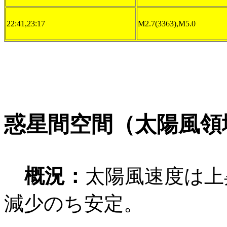
22:41,23:17
M2.7(3363),M5.0
惑星間空間（太陽風領
概況：
太陽風速度は上
減少のち安定。