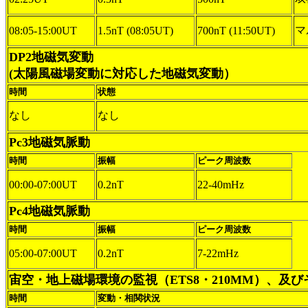
マ
08:05-15:00UT
1.5nT (08:05UT)
700nT (11:50UT)
DP2地磁気変動
(太陽風磁場変動に対応した地磁気変動）
時間
状態
なし
なし
Pc3地磁気脈動
時間
振幅
ピーク周波数
00:00-07:00UT
0.2nT
22-40mHz
Pc4地磁気脈動
時間
振幅
ピーク周波数
05:00-07:00UT
0.2nT
7-22mHz
宙空・地上磁場環境の監視（ETS8・210MM）、及
時間
変動・相関状況