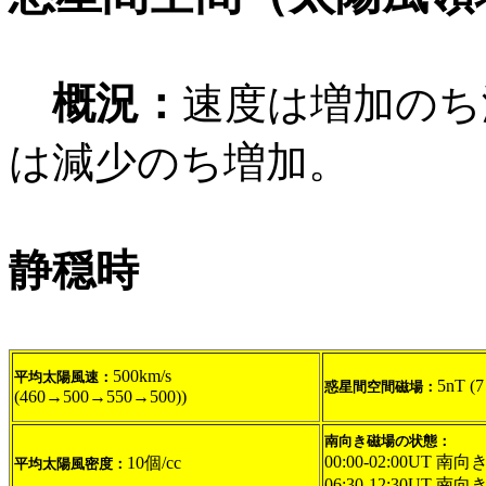
概況：
速度は増加のち
は減少のち増加。
静穏時
500km/s
平均太陽風速：
5nT (
惑星間空間磁場：
(460→500→550→500))
南向き磁場の状態：
00:00-02:00UT 南向き
10個/cc
平均太陽風密度：
06:30-12:30UT 南向き