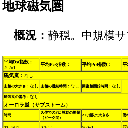
地球磁気圏
概況：
静穏。中規模サ
平均Dst指数：
平均Pc3指数：
平均Pc4指数：
平
-5.2nT
磁気嵐：
なし
なし
なし
なし
主相の大きさ：
主相の継続時間：
回復相開始時間：
なし
磁気嵐の備考：
オーロラ嵐（サブストーム）
久住でのPi2 脈動の振幅
時間
AE指数の大きさ
備
（ピーク間）
双
02:25UT
0.3nT
500nT