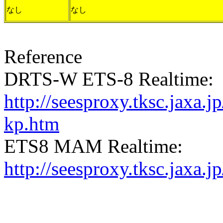
なし
なし
Reference
DRTS-W ETS-8 Realtime:
http://seesproxy.tksc.jax
kp.htm
ETS8 MAM Realtime:
http://seesproxy.tksc.jax