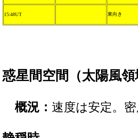
東向き
15:48UT
惑星間空間（太陽風領
概況：
速度は安定。密
静穏時