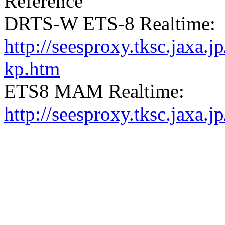
Reference
DRTS-W ETS-8 Realtime:
http://seesproxy.tksc.jax
kp.htm
ETS8 MAM Realtime:
http://seesproxy.tksc.jax