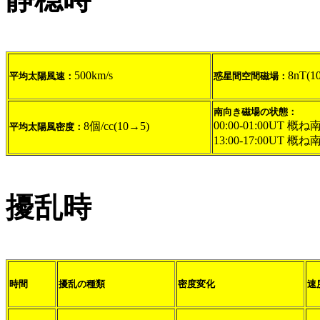
500km/s
8nT(1
平均太陽風速：
惑星間空間磁場：
南向き磁場の状態：
00:00-01:00UT 概ね
8個/cc(10→5)
平均太陽風密度：
13:00-17:00UT 概ね
擾乱時
時間
擾乱の種類
密度変化
速