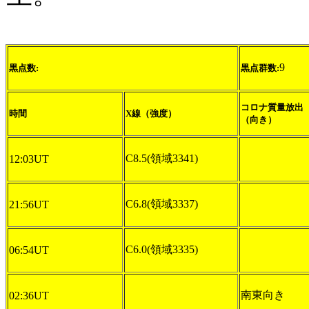
9
黒点数:
黒点群数:
コロナ質量放出
時間
X線（強度）
（向き）
C8.5(領域3341)
12:03UT
C6.8(領域3337)
21:56UT
C6.0(領域3335)
06:54UT
南東向き
02:36UT