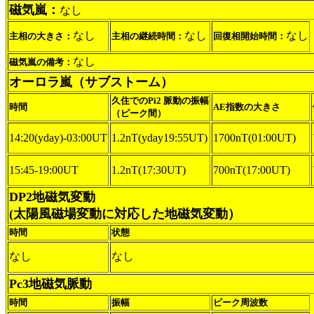
磁気嵐：
なし
なし
なし
なし
主相の大きさ：
主相の継続時間：
回復相開始時間：
なし
磁気嵐の備考：
オーロラ嵐（サブストーム）
久住でのPi2 脈動の振幅
時間
AE指数の大きさ
（ピーク間）
14:20(yday)-03:00UT
1.2nT(yday19:55UT)
1700nT(01:00UT)
15:45-19:00UT
1.2nT(17:30UT)
700nT(17:00UT)
DP2地磁気変動
(太陽風磁場変動に対応した地磁気変動）
時間
状態
なし
なし
Pc3地磁気脈動
時間
振幅
ピーク周波数