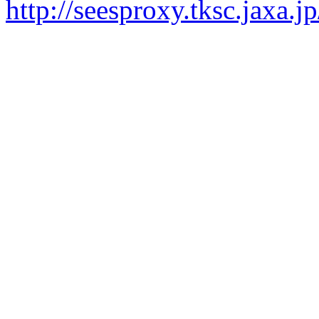
http://seesproxy.tksc.jax