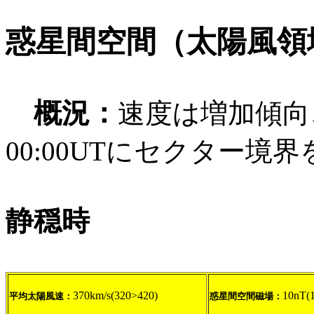
惑星間空間（太陽風領
概況：
速度は増加傾向
00:00UTにセクター境界
静穏時
370km/s(320>420)
10nT(
平均太陽風速：
惑星間空間磁場：