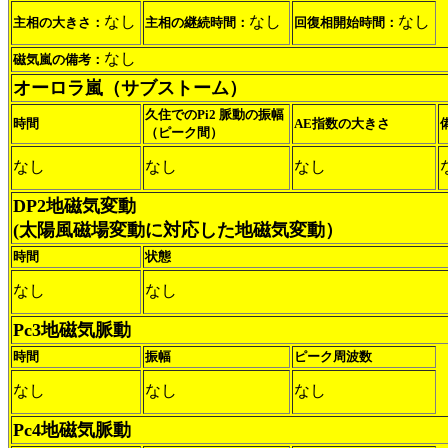
なし
なし
なし
主相の大きさ：
主相の継続時間：
回復相開始時間：
なし
磁気嵐の備考：
オーロラ嵐（サブストーム）
久住でのPi2 脈動の振幅
時間
AE指数の大きさ
（ピーク間）
なし
なし
なし
DP2地磁気変動
(太陽風磁場変動に対応した地磁気変動）
時間
状態
なし
なし
Pc3地磁気脈動
時間
振幅
ピーク周波数
なし
なし
なし
Pc4地磁気脈動