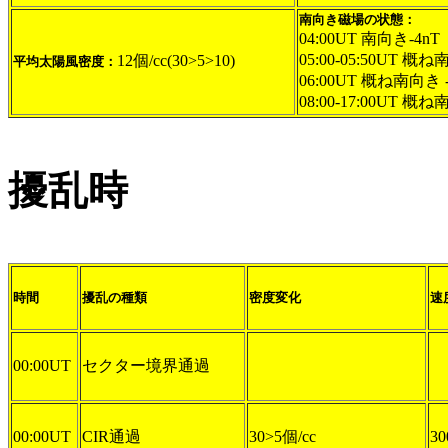
南向き磁場の状態：
04:00UT 南向き-4nT
05:00-05:50UT 概ね
12個/cc(30>5>10)
平均太陽風密度：
06:00UT 概ね南向き -
08:00-17:00UT 概ね
擾乱時
時間
擾乱の種類
密度変化
速
00:00UT
セクター境界通過
00:00UT
CIR通過
30>5個/cc
30