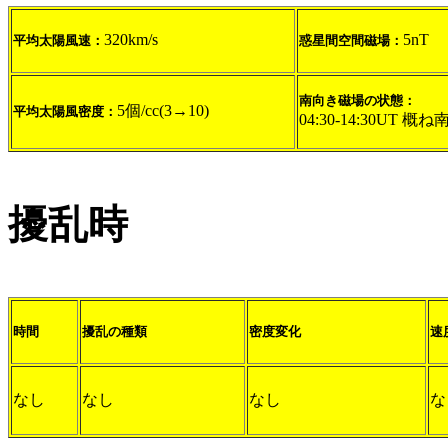
320km/s
5nT
平均太陽風速：
惑星間空間磁場：
南向き磁場の状態：
5個/cc(3→10)
平均太陽風密度：
04:30-14:30UT 概ね
擾乱時
時間
擾乱の種類
密度変化
速
なし
なし
なし
な