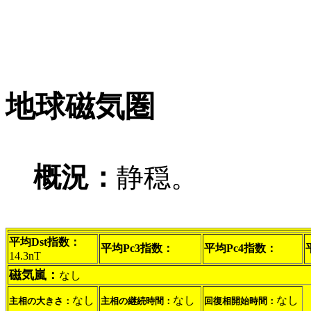
地球磁気圏
概況：
静穏。
平均Dst指数：
平均Pc3指数：
平均Pc4指数：
14.3nT
磁気嵐：
なし
なし
なし
なし
主相の大きさ：
主相の継続時間：
回復相開始時間：