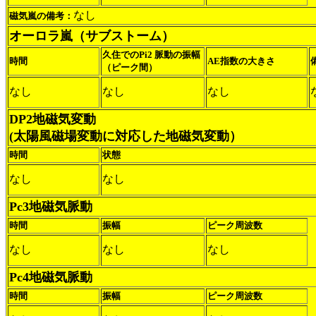
なし
磁気嵐の備考：
オーロラ嵐（サブストーム）
久住でのPi2 脈動の振幅
時間
AE指数の大きさ
（ピーク間）
なし
なし
なし
DP2地磁気変動
(太陽風磁場変動に対応した地磁気変動）
時間
状態
なし
なし
Pc3地磁気脈動
時間
振幅
ピーク周波数
なし
なし
なし
Pc4地磁気脈動
時間
振幅
ピーク周波数