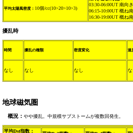
03:30-06:00UT 南向き
10個/cc(10>20>10>3)
平均太陽風密度：
06:15-10:00UT 概ね
16:30-19:00UT 概ね
擾乱時
時間
擾乱の種類
密度変化
速
なし
なし
なし
な
地球磁気圏
概況：
やや擾乱。中規模サブストームが複数回発生。
平均Dst指数：