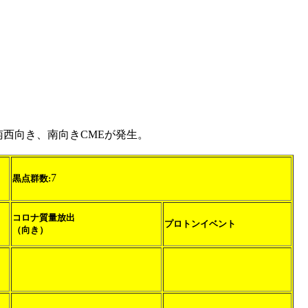
に南西向き、南向きCMEが発生。
7
黒点群数:
コロナ質量放出
プロトンイベント
（向き）