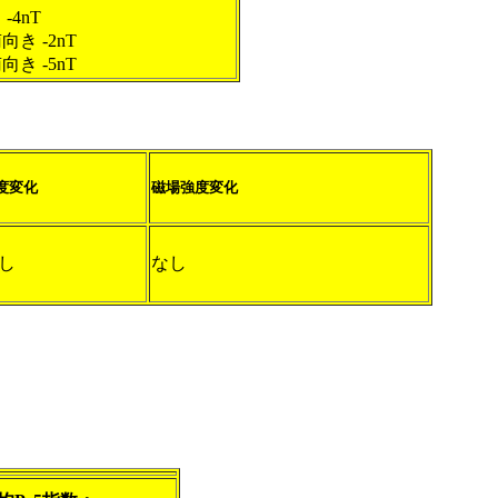
 -4nT
南向き -2nT
南向き -5nT
度変化
磁場強度変化
し
なし