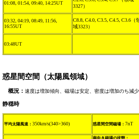
01:08, 01:54, 09:40, 14:25UT
3327）
C8.8, C4.0, C3.5, C4.5, C3.6（
03:32, 04:19, 08:49, 11:56,
16:55UT
域3323）
03:48UT
惑星間空間（太陽風領域）
概況：
速度は増加傾向、磁場は安定、密度は増加のち減少
静穏時
350km/s(340>360)
7nT
平均太陽風速：
惑星間空間磁場：
南向き磁場の状態：