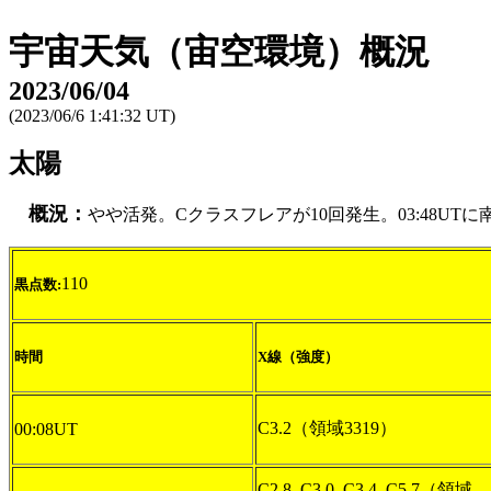
宇宙天気（宙空環境）概況
2023/06/04
(2023/06/6 1:41:32 UT)
太陽
概況：
やや活発。Cクラスフレアが10回発生。03:48UT
110
黒点数:
時間
X線（強度）
C3.2（領域3319）
00:08UT
C2.8, C3.0, C3.4, C5.7（領域