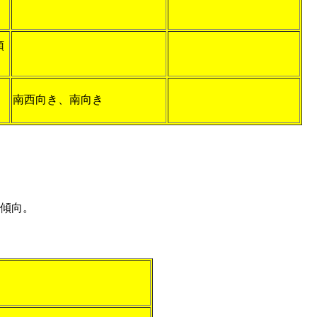
領
南西向き、南向き
傾向。