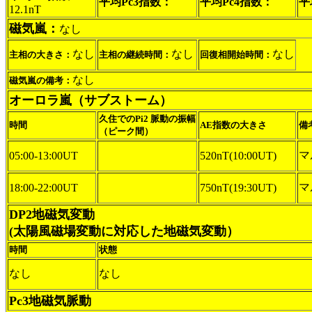
平均Pc3指数：
平均Pc4指数：
平
12.1nT
磁気嵐：
なし
なし
なし
なし
主相の大きさ：
主相の継続時間：
回復相開始時間：
なし
磁気嵐の備考：
オーロラ嵐（サブストーム）
久住でのPi2 脈動の振幅
時間
AE指数の大きさ
備
（ピーク間）
マ
05:00-13:00UT
520nT(10:00UT)
マ
18:00-22:00UT
750nT(19:30UT)
DP2地磁気変動
(太陽風磁場変動に対応した地磁気変動）
時間
状態
なし
なし
Pc3地磁気脈動