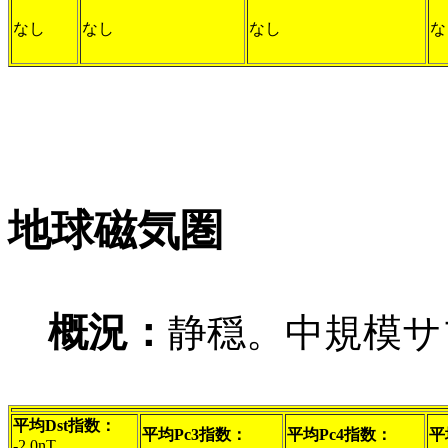
なし
なし
なし
な
地球磁気圏
概況：
静穏。中規模サ
平均Dst指数：
平均Pc3指数：
平均Pc4指数：
平
-2.0nT