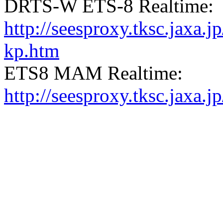
DRTS-W ETS-8 Realtime:
http://seesproxy.tksc.jax
kp.htm
ETS8 MAM Realtime:
http://seesproxy.tksc.jax