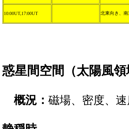
北東向き、南
10:00UT,17:00UT
惑星間空間（太陽風領
概況：
磁場、密度、速
静穏時