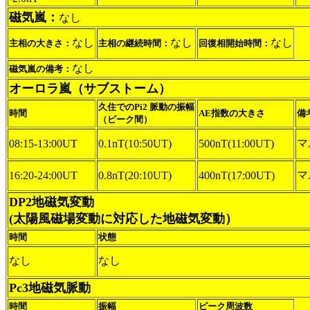
磁気嵐：
なし
なし
なし
なし
主相の大きさ：
主相の継続時間：
回復相開始時間：
なし
磁気嵐の備考：
オーロラ嵐（サブストーム）
久住でのPi2 脈動の振幅
時間
AE指数の大きさ
備
（ピーク間）
マ
08:15-13:00UT
0.1nT(10:50UT)
500nT(11:00UT)
マ
16:20-24:00UT
0.8nT(20:10UT)
400nT(17:00UT)
DP2地磁気変動
(太陽風磁場変動に対応した地磁気変動）
時間
状態
なし
なし
Pc3地磁気脈動
時間
振幅
ピーク周波数