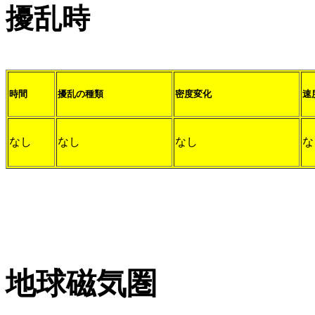
擾乱時
時間
擾乱の種類
密度変化
速
なし
なし
なし
な
地球磁気圏