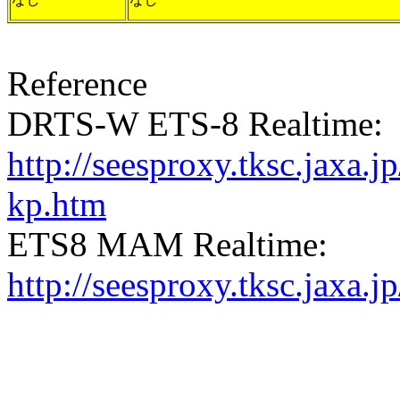
Reference
DRTS-W ETS-8 Realtime:
http://seesproxy.tksc.jax
kp.htm
ETS8 MAM Realtime:
http://seesproxy.tksc.jax