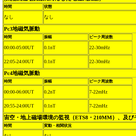
時間
状態
なし
なし
Pc3地磁気脈動
時間
振幅
ピーク周波数
00:00-05:00UT
0.1nT
22-30mHz
22:05-24:00UT
0.1nT
22-30mHz
Pc4地磁気脈動
時間
振幅
ピーク周波数
00:00-06:00UT
0.2nT
7-22mHz
20:55-24:00UT
0.1nT
7-22mHz
宙空・地上磁場環境の監視（ETS8・210MM）、及
時間
変動・相関状況
なし
なし