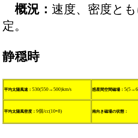
概況：
速度、密度とも
定。
静穏時
530(550→500)km/s
5(5→6
平均太陽風速：
惑星間空間磁場：
9個/cc(10⇨8)
平均太陽風密度：
南向き磁場の状態：