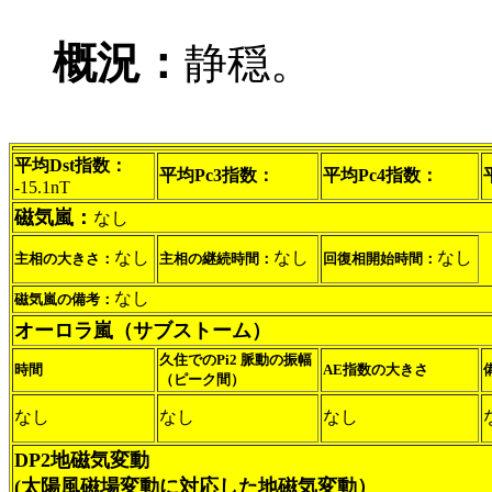
概況：
静穏。
平均Dst指数：
平均Pc3指数：
平均Pc4指数：
-15.1nT
磁気嵐：
なし
なし
なし
なし
主相の大きさ：
主相の継続時間：
回復相開始時間：
なし
磁気嵐の備考：
オーロラ嵐（サブストーム）
久住でのPi2 脈動の振幅
時間
AE指数の大きさ
（ピーク間）
なし
なし
なし
DP2地磁気変動
(太陽風磁場変動に対応した地磁気変動）