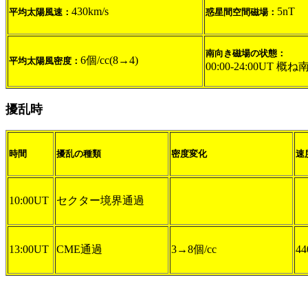
430km/s
5nT
平均太陽風速：
惑星間空間磁場：
南向き磁場の状態：
6個/cc(8→4)
平均太陽風密度：
00:00-24:00UT 概ね
擾乱時
時間
擾乱の種類
密度変化
速
10:00UT
セクター境界通過
13:00UT
CME通過
3→8個/cc
44