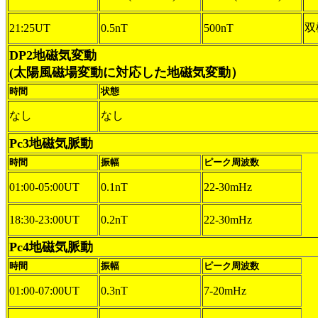
双
21:25UT
0.5nT
500nT
DP2地磁気変動
(太陽風磁場変動に対応した地磁気変動）
時間
状態
なし
なし
Pc3地磁気脈動
時間
振幅
ピーク周波数
01:00-05:00UT
0.1nT
22-30mHz
18:30-23:00UT
0.2nT
22-30mHz
Pc4地磁気脈動
時間
振幅
ピーク周波数
01:00-07:00UT
0.3nT
7-20mHz