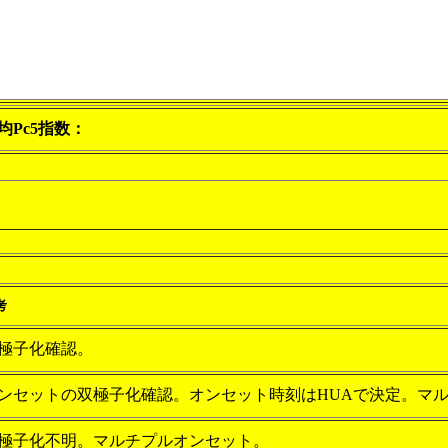
均Pc5指数：
考
極子化確認。
ンセットの双極子化確認。オンセット時刻はHUAで決定。マ
極子化不明。マルチプルオンセット。