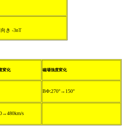
南向き -3nT
度変化
磁場強度変化
BΦ:270°→150°
0→480km/s