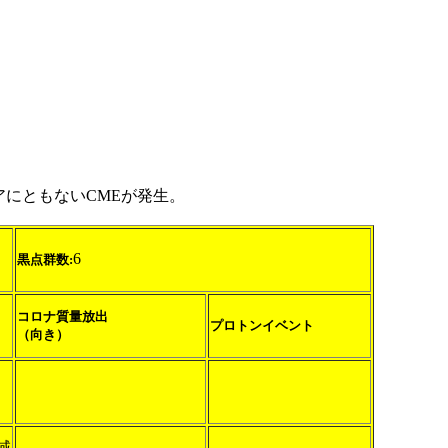
アにともないCMEが発生。
6
黒点群数:
コロナ質量放出
プロトンイベント
（向き）
領域