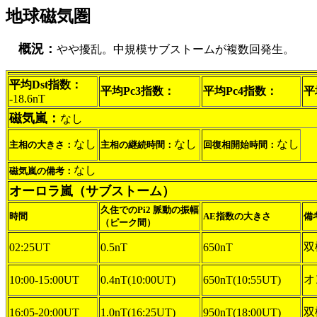
地球磁気圏
概況：
やや擾乱。中規模サブストームが複数回発生。
平均Dst指数：
平均Pc3指数：
平均Pc4指数：
平
-18.6nT
磁気嵐：
なし
なし
なし
なし
主相の大きさ：
主相の継続時間：
回復相開始時間：
なし
磁気嵐の備考：
オーロラ嵐（サブストーム）
久住でのPi2 脈動の振幅
時間
AE指数の大きさ
備
（ピーク間）
双
02:25UT
0.5nT
650nT
オ
10:00-15:00UT
0.4nT(10:00UT)
650nT(10:55UT)
双
16:05-20:00UT
1.0nT(16:25UT)
950nT(18:00UT)