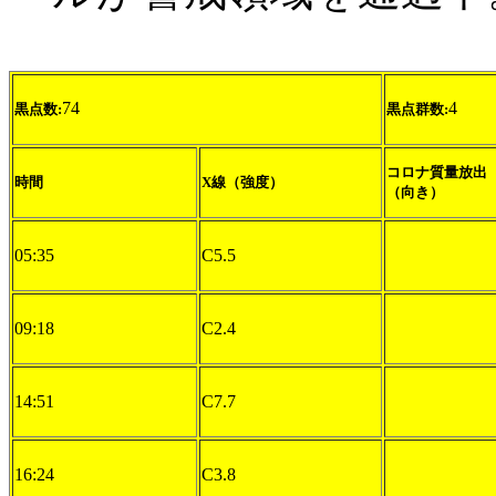
74
4
黒点数:
黒点群数:
コロナ質量放出
時間
X線（強度）
（向き）
05:35
C5.5
09:18
C2.4
14:51
C7.7
16:24
C3.8