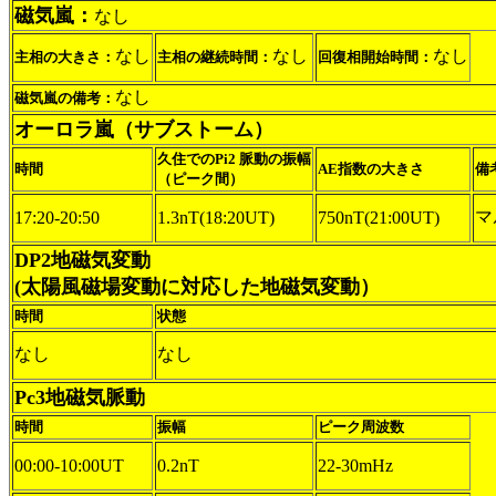
磁気嵐：
なし
なし
なし
なし
主相の大きさ：
主相の継続時間：
回復相開始時間：
なし
磁気嵐の備考：
オーロラ嵐（サブストーム）
久住でのPi2 脈動の振幅
時間
AE指数の大きさ
備
（ピーク間）
マ
17:20-20:50
1.3nT(18:20UT)
750nT(21:00UT)
DP2地磁気変動
(太陽風磁場変動に対応した地磁気変動）
時間
状態
なし
なし
Pc3地磁気脈動
時間
振幅
ピーク周波数
00:00-10:00UT
0.2nT
22-30mHz