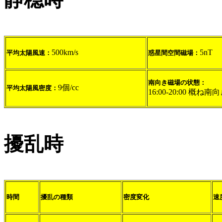
500km/s
5nT
平均太陽風速：
惑星間空間磁場：
南向き磁場の状態：
9個/cc
平均太陽風密度：
16:00-20:00 概ね南
擾乱時
時間
擾乱の種類
密度変化
速