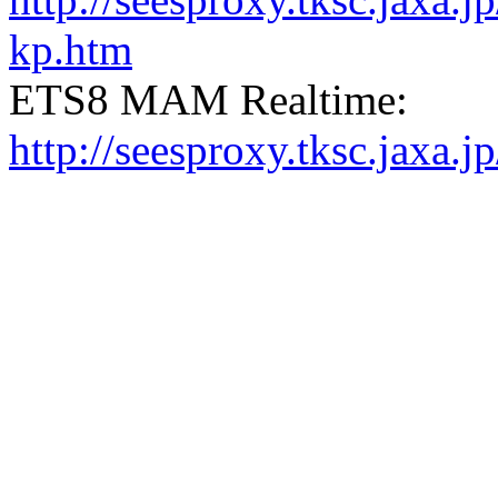
kp.htm
ETS8 MAM Realtime:
http://seesproxy.tksc.jax