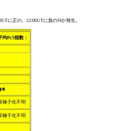
Tに正の、22:00UTに負のSIが発生。
平均Pc5指数：
備考
双極子化不明
双極子化不明