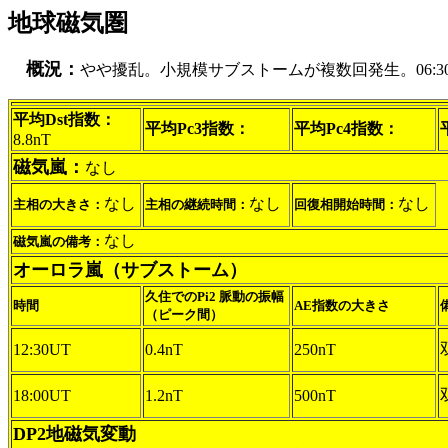
地球磁気圏
概況：
やや擾乱。小規模サブストームが複数回発生。06:30U
平均Dst指数：
平均Pc3指数：
平均Pc4指数：
8.8nT
磁気嵐：
なし
なし
なし
なし
主相の大きさ：
主相の継続時間：
回復相開始時間：
なし
磁気嵐の備考：
オーロラ嵐（サブストーム）
久住でのPi2 脈動の振幅
時間
AE指数の大きさ
（ピーク間）
12:30UT
0.4nT
250nT
18:00UT
1.2nT
500nT
DP2地磁気変動