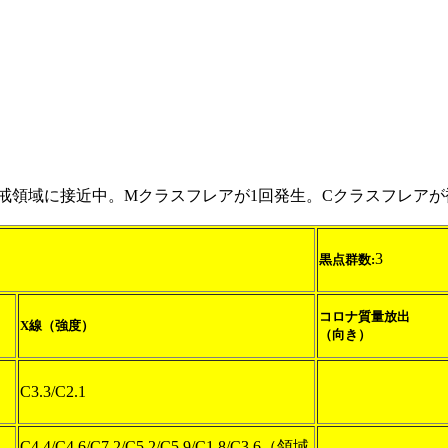
が警戒領域に接近中。Mクラスフレアが1回発生。Cクラスフレア
3
黒点群数:
コロナ質量放出
X線（強度）
（向き）
C3.3/C2.1
C4.4/C4.6/C7.2/C5.2/C5.9/C1.8/C3.6（領域