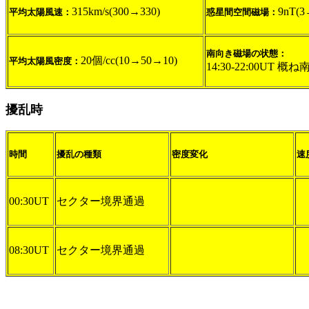
315km/s(300→330)
9nT(3
平均太陽風速：
惑星間空間磁場：
南向き磁場の状態：
20個/cc(10→50→10)
平均太陽風密度：
14:30-22:00UT 概ね
擾乱時
時間
擾乱の種類
密度変化
速
00:30UT
セクター境界通過
08:30UT
セクター境界通過