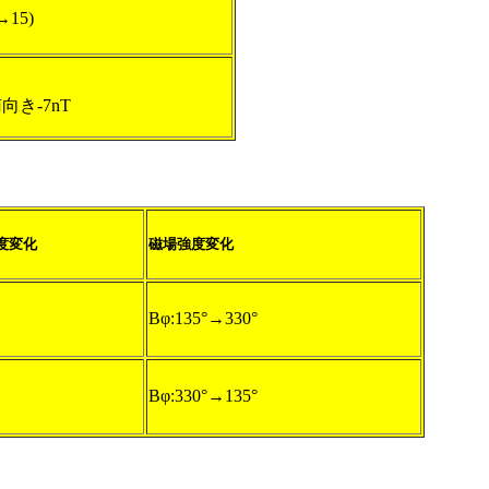
→15)
南向き-7nT
度変化
磁場強度変化
Bφ:135°→330°
Bφ:330°→135°