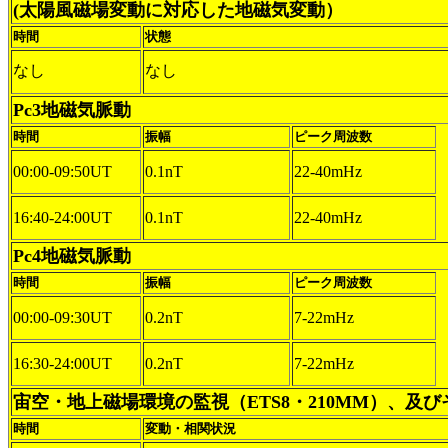
(太陽風磁場変動に対応した地磁気変動）
時間
状態
なし
なし
Pc3地磁気脈動
時間
振幅
ピーク周波数
00:00-09:50UT
0.1nT
22-40mHz
16:40-24:00UT
0.1nT
22-40mHz
Pc4地磁気脈動
時間
振幅
ピーク周波数
00:00-09:30UT
0.2nT
7-22mHz
16:30-24:00UT
0.2nT
7-22mHz
宙空・地上磁場環境の監視（ETS8・210MM）、及
時間
変動・相関状況