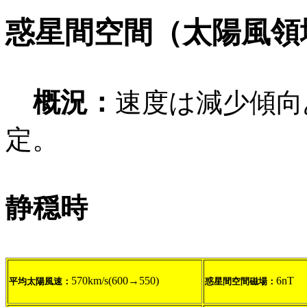
惑星間空間（太陽風領
概況：
速度は減少傾向
定。
静穏時
570km/s(600→550)
6nT
平均太陽風速：
惑星間空間磁場：