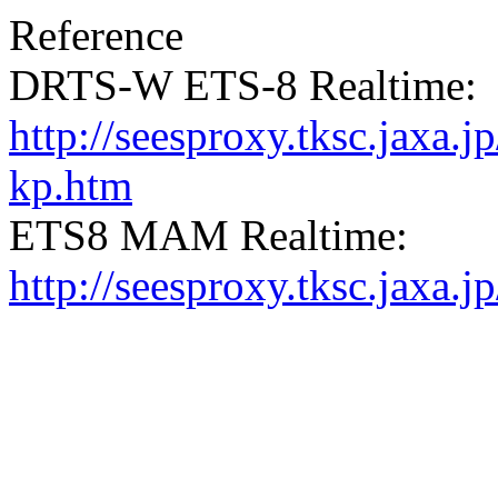
Reference
DRTS-W ETS-8 Realtime:
http://seesproxy.tksc.jax
kp.htm
ETS8 MAM Realtime:
http://seesproxy.tksc.jax