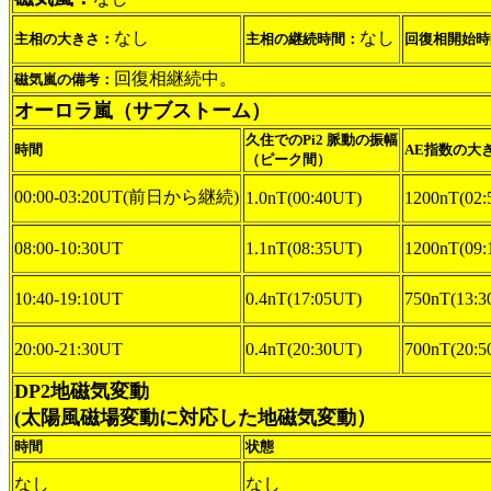
なし
なし
主相の大きさ：
主相の継続時間：
回復相開始時
回復相継続中。
磁気嵐の備考：
オーロラ嵐（サブストーム）
久住でのPi2 脈動の振幅
時間
AE指数の大
（ピーク間）
00:00-03:20UT(前日から継続)
1.0nT(00:40UT)
1200nT(02:
08:00-10:30UT
1.1nT(08:35UT)
1200nT(09:
10:40-19:10UT
0.4nT(17:05UT)
750nT(13:3
20:00-21:30UT
0.4nT(20:30UT)
700nT(20:5
DP2地磁気変動
(太陽風磁場変動に対応した地磁気変動）
時間
状態
なし
なし