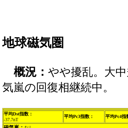
地球磁気圏
概況：
やや擾乱。大中
気嵐の回復相継続中。
平均Dst指数：
平均Pc3指数：
平均Pc4指
-37.7nT
磁気嵐：
なし