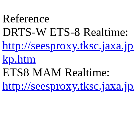
Reference
DRTS-W ETS-8 Realtime:
http://seesproxy.tksc.jax
kp.htm
ETS8 MAM Realtime:
http://seesproxy.tksc.jax