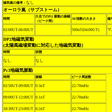
なし
磁気嵐の備考：
オーロラ嵐（サブストーム）
久住でのPi2 脈動の振幅
時間
AE指数の大きさ
備
（ピーク間）
マ
02:00UT-06:00UT
500nT(04:00UT)
DP2地磁気変動
(太陽風磁場変動に対応した地磁気変動）
時間
状態
なし
なし
Pc3地磁気脈動
時間
振幅
ピーク周波数
02:50UT-09:00UT
0.3nT
22-70mHz
09:00UT-12:00UT
0.1nT
22-70mHz
18:30UT-23:00UT
0.2nT
22-70mHz