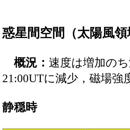
惑星間空間（太陽風領
概況：
速度は増加のち
21:00UTに減少，磁場強
静穏時