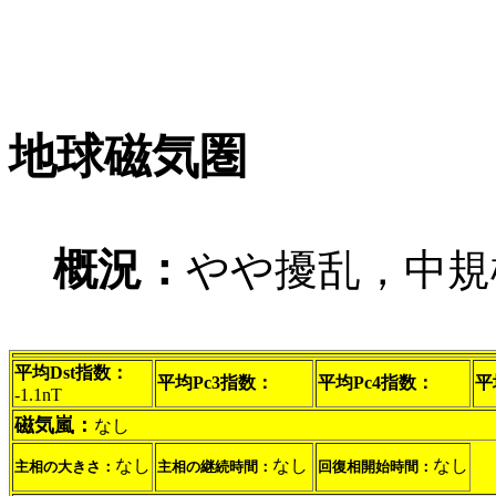
地球磁気圏
概況：
やや擾乱，中規
平均Dst指数：
平均Pc3指数：
平均Pc4指数：
平
-1.1nT
磁気嵐：
なし
なし
なし
なし
主相の大きさ：
主相の継続時間：
回復相開始時間：