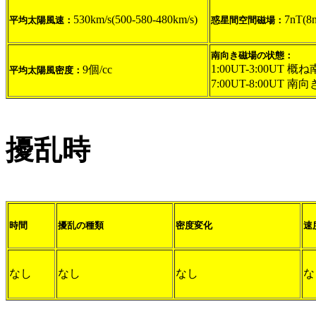
530km/s(500-580-480km/s)
7nT(8
平均太陽風速：
惑星間空間磁場：
南向き磁場の状態：
1:00UT-3:00UT 概
9個/cc
平均太陽風密度：
7:00UT-8:00UT 南向
擾乱時
時間
擾乱の種類
密度変化
速
なし
なし
なし
な