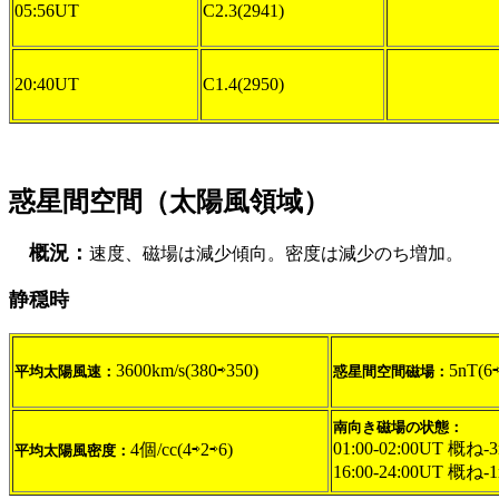
05:56UT
C2.3(2941)
20:40UT
C1.4(2950)
惑星間空間（太陽風領域）
概況：
速度、磁場は減少傾向。密度は減少のち増加。
静穏時
3600km/s(380⇨350)
5nT(6⇨
平均太陽風速：
惑星間空間磁場：
南向き磁場の状態：
01:00-02:00UT 概ね-
4個/cc(4⇨2⇨6)
平均太陽風密度：
16:00-24:00UT 概ね-