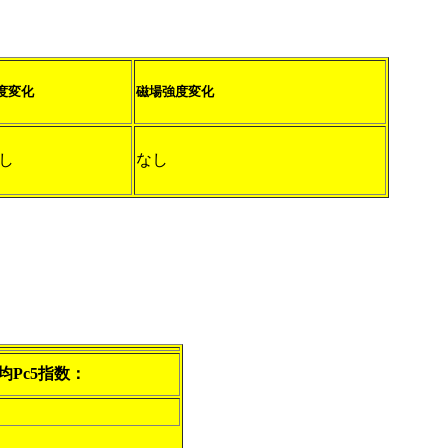
度変化
磁場強度変化
し
なし
均Pc5指数：