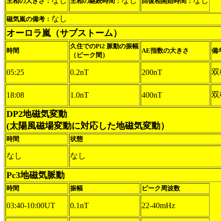
なし
なし
なし
主相の大きさ：
主相の継続時間：
回復相開始時間：
なし
磁気嵐の備考：
オーロラ嵐（サブストーム）
久住でのPi2 脈動の振幅
時間
AE指数の大きさ
備
（ピーク間）
双
05:25
0.2nT
200nT
双
18:08
1.0nT
400nT
DP2地磁気変動
(太陽風磁場変動に対応した地磁気変動）
時間
状態
なし
なし
Pc3地磁気脈動
時間
振幅
ピーク周波数
03:40-10:00UT
0.1nT
22-40mHz