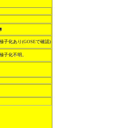
考
極子化あり(GOSEで確認)
極子化不明。