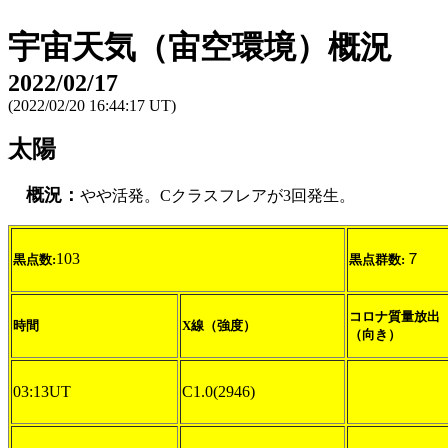
宇宙天気（宙空環境）概況
2022/02/17
(2022/02/20 16:44:17 UT)
太陽
概況：
やや活発。Cクラスフレアが3回発生。
103
７
黒点数:
黒点群数:
コロナ質量放出
時間
X線（強度）
（向き）
03:13UT
C1.0(2946)