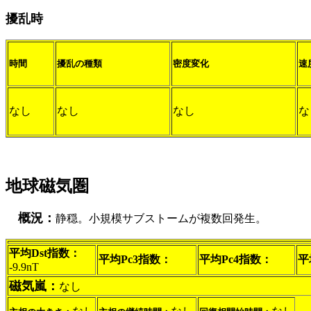
擾乱時
時間
擾乱の種類
密度変化
速
なし
なし
なし
な
地球磁気圏
概況：
静穏。小規模サブストームが複数回発生。
平均Dst指数：
平均Pc3指数：
平均Pc4指数：
平
-9.9nT
磁気嵐：
なし