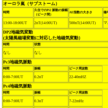
オーロラ嵐（サブストーム）
久住でのPi2 脈動の振幅
時間
AE指数の大きさ
備
（ピーク間）
マ
13:00-18:00UT
2nT(14:00UT)
500nT(14:00UT)
DP2地磁気変動
(太陽風磁場変動に対応した地磁気変動）
時間
状態
なし
なし
Pc3地磁気脈動
時間
振幅
ピーク周波数
0:00-7:00UT
0.2nT
22-40mHZ
Pc4地磁気脈動
時間
振幅
ピーク周波数
0:00-7:00UT
0.3nT
7-22mHz