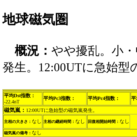
地球磁気圏
概況：
やや擾乱。小・
発生。12:00UTに急始
平均Dst指数：
平均Pc3指数：
平均Pc4指数：
平
-22.4nT
磁気嵐：
12:00UTに急始型の磁気嵐発生。
なし
なし
なし
主相の大きさ：
主相の継続時間：
回復相開始時間：
なし
磁気嵐の備考：