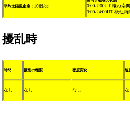
南向き磁場の状態：
0:00-7:00UT 概ね南向
10個/cc
平均太陽風密度：
9:00-24:00UT 概ね南
擾乱時
時間
擾乱の種類
密度変化
速
なし
なし
なし
な