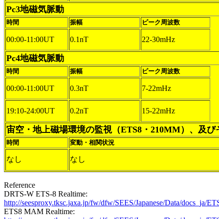
Pc3地磁気脈動
時間
振幅
ピーク周波数
00:00-11:00UT
0.1nT
22-30mHz
Pc4地磁気脈動
時間
振幅
ピーク周波数
00:00-11:00UT
0.3nT
7-22mHz
19:10-24:00UT
0.2nT
15-22mHz
宙空・地上磁場環境の監視（ETS8・210MM）、及
時間
変動・相関状況
なし
なし
Reference
DRTS-W ETS-8 Realtime:
http://seesproxy.tksc.jaxa.jp/fw/dfw/SEES/Japanese/Data/docs_j
ETS8 MAM Realtime: