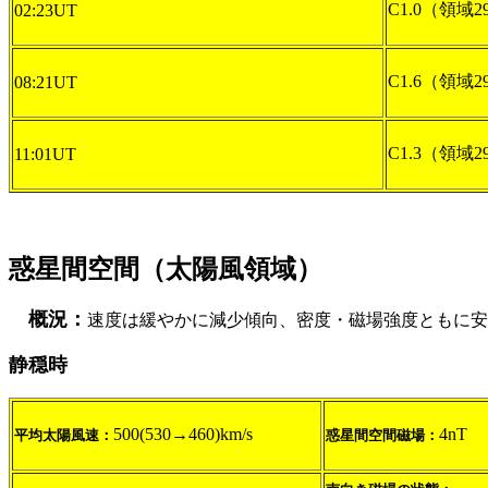
C1.0（領域2
02:23UT
C1.6（領域2
08:21UT
C1.3（領域2
11:01UT
惑星間空間（太陽風領域）
概況：
速度は緩やかに減少傾向、密度・磁場強度ともに安
静穏時
500(530→460)km/s
4nT
平均太陽風速：
惑星間空間磁場：