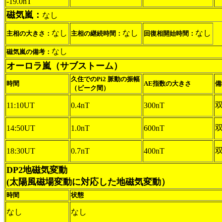
-19.0nT
磁気嵐：
なし
なし
なし
なし
主相の大きさ：
主相の継続時間：
回復相開始時間：
なし
磁気嵐の備考：
オーロラ嵐（サブストーム）
久住でのPi2 脈動の振幅
時間
AE指数の大きさ
備
（ピーク間）
11:10UT
0.4nT
300nT
14:50UT
1.0nT
600nT
18:30UT
0.7nT
400nT
DP2地磁気変動
(太陽風磁場変動に対応した地磁気変動）
時間
状態
なし
なし