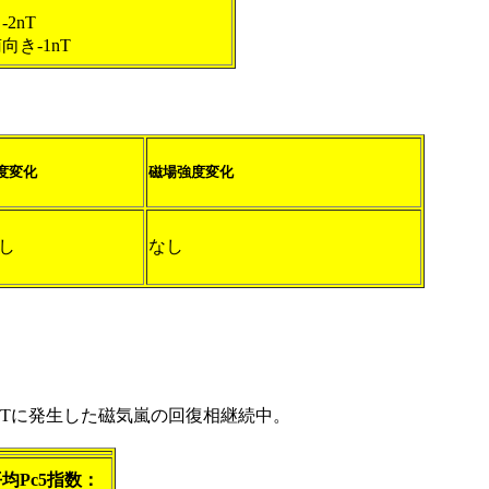
-2nT
南向き-1nT
度変化
磁場強度変化
し
なし
00UTに発生した磁気嵐の回復相継続中。
均Pc5指数：