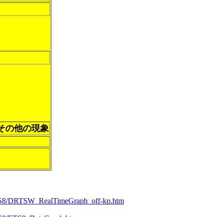
びその他の現象
a/ETS8/DRTSW_RealTimeGraph_off-kp.htm