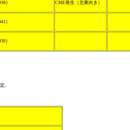
939）
CME発生（北東向き）
941）
939）
定。