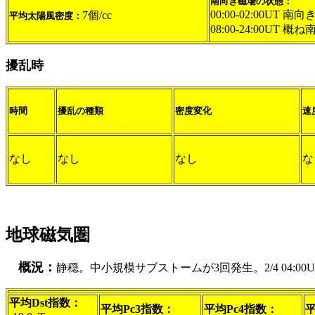
南向き磁場の状態：
00:00-02:00UT 南向き
7個/cc
平均太陽風密度：
08:00-24:00UT 概ね
擾乱時
時間
擾乱の種類
密度変化
速
なし
なし
なし
な
地球磁気圏
概況：
静穏。中小規模サブストームが3回発生。2/4 04:
平均Dst指数：
平均Pc3指数：
平均Pc4指数：
平