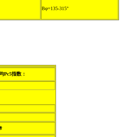
Bφ=135-315°
均Pc5指数：
考