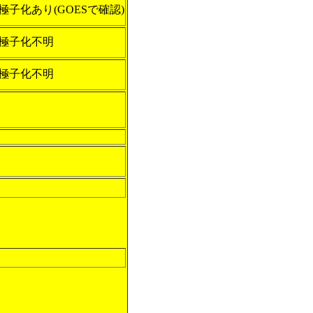
極子化あり(GOESで確認)
極子化不明
極子化不明