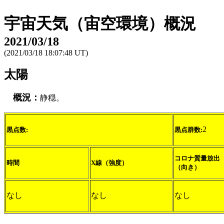
宇宙天気（宙空環境）概況
2021/03/18
(2021/03/18 18:07:48 UT)
太陽
概況：
静穏。
2
黒点数:
黒点群数:
コロナ質量放出
時間
X線（強度）
（向き）
なし
なし
なし