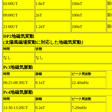
双
02:00UT
1.8nT
100nT
双
09:00UT
2nT
100nT
双
21:00UT
1.2nT
100nT
DP2地磁気変動
(太陽風磁場変動に対応した地磁気変動）
時間
状態
なし
なし
Pc3地磁気脈動
時間
振幅
ピーク周波数
06:25-08:30UT
0.1nT
22-40mHz
Pc4地磁気脈動
時間
振幅
ピーク周波数
12:30-13:20UT
0.2nT
7-20mHz