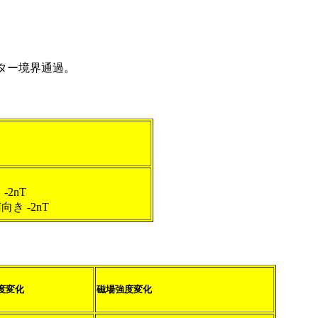
クター境界通過。
 -2nT
南向き -2nT
度変化
磁場強度変化