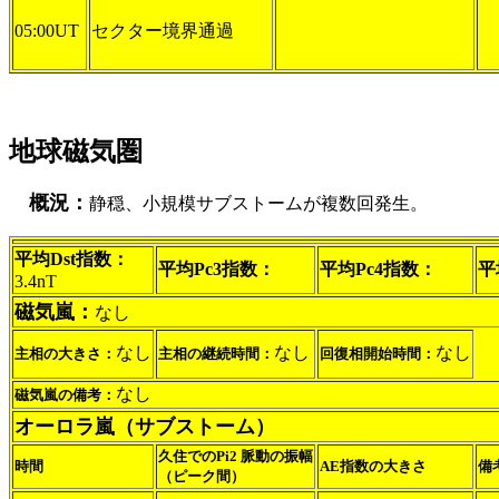
05:00UT
セクター境界通過
地球磁気圏
概況：
静穏、小規模サブストームが複数回発生。
平均Dst指数：
平均Pc3指数：
平均Pc4指数：
平
3.4nT
磁気嵐：
なし
なし
なし
なし
主相の大きさ：
主相の継続時間：
回復相開始時間：
なし
磁気嵐の備考：
オーロラ嵐（サブストーム）
久住でのPi2 脈動の振幅
時間
AE指数の大きさ
備
（ピーク間）