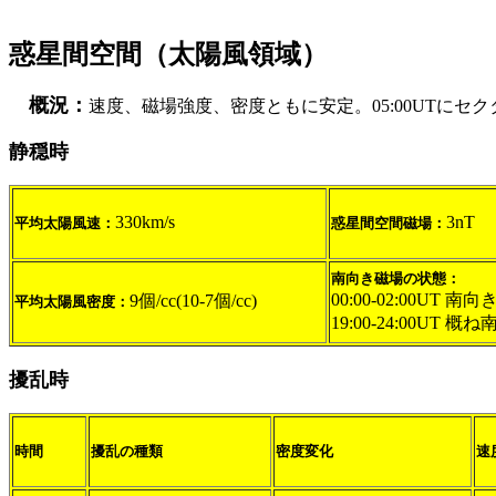
惑星間空間（太陽風領域）
概況：
速度、磁場強度、密度ともに安定。05:00UTにセ
静穏時
330km/s
3nT
平均太陽風速：
惑星間空間磁場：
南向き磁場の状態：
00:00-02:00UT 南向き
9個/cc(10-7個/cc)
平均太陽風密度：
19:00-24:00UT 概ね
擾乱時
時間
擾乱の種類
密度変化
速