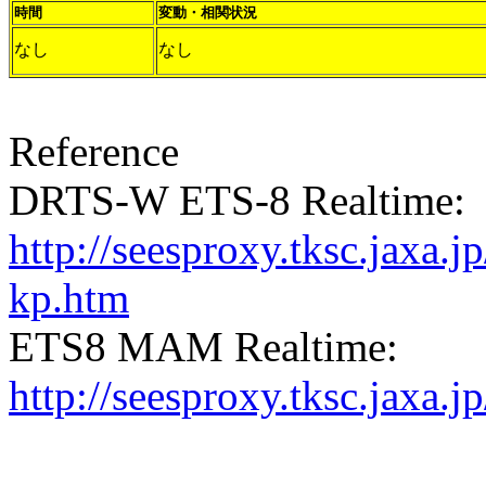
時間
変動・相関状況
なし
なし
Reference
DRTS-W ETS-8 Realtime:
http://seesproxy.tksc.jax
kp.htm
ETS8 MAM Realtime:
http://seesproxy.tksc.jax