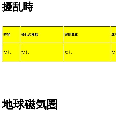
擾乱時
時間
擾乱の種類
密度変化
速
なし
なし
なし
な
地球磁気圏