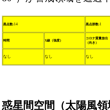
14
1
黒点数:
黒点群数:
コロナ質量放出
時間
X線（強度）
（向き）
なし
なし
なし
惑星間空間（太陽風領