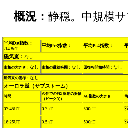
概況：
静穏。中規模サ
平均Dst指数：
平均Pc3指数：
平均Pc4指数：
-14.8nT
磁気嵐：
なし
なし
なし
なし
主相の大きさ：
主相の継続時間：
回復相開始時間：
なし
磁気嵐の備考：
オーロラ嵐（サブストーム）
久住でのPi2 脈動の振幅
時間
AE指数の大きさ
備
（ピーク間）
07:45UT
0.3nT
500nT
18:25UT
0.5nT
500nT