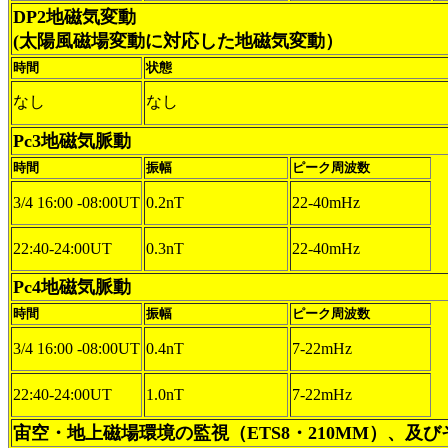
DP2地磁気変動
(太陽風磁場変動に対応した地磁気変動）
時間
状態
なし
なし
Pc3地磁気脈動
時間
振幅
ピーク周波数
3/4 16:00 -08:00UT
0.2nT
22-40mHz
22:40-24:00UT
0.3nT
22-40mHz
Pc4地磁気脈動
時間
振幅
ピーク周波数
3/4 16:00 -08:00UT
0.4nT
7-22mHz
22:40-24:00UT
1.0nT
7-22mHz
宙空・地上磁場環境の監視（ETS8・210MM）、及