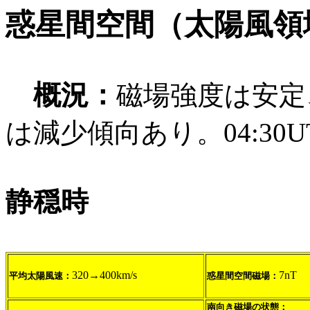
惑星間空間（太陽風領
概況：
磁場強度は安定
は減少傾向あり。04:3
静穏時
320→400km/s
7nT
平均太陽風速：
惑星間空間磁場：
南向き磁場の状態：