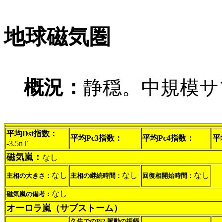
地球磁気圏
概況：
静穏。中規模サ
平均Dst指数：
平均Pc3指数：
平均Pc4指数：
平
-3.5nT
磁気嵐：
なし
なし
なし
なし
主相の大きさ：
主相の継続時間：
回復相開始時間：
なし
磁気嵐の備考：
オーロラ嵐（サブストーム）
久住でのPi2 脈動の振幅