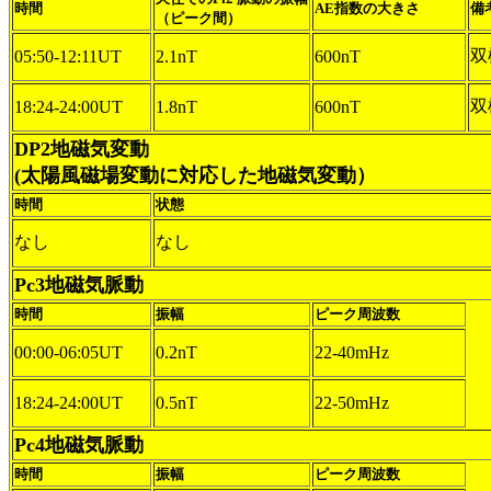
時間
AE指数の大きさ
備
（ピーク間）
双
05:50-12:11UT
2.1nT
600nT
双
18:24-24:00UT
1.8nT
600nT
DP2地磁気変動
(太陽風磁場変動に対応した地磁気変動）
時間
状態
なし
なし
Pc3地磁気脈動
時間
振幅
ピーク周波数
00:00-06:05UT
0.2nT
22-40mHz
18:24-24:00UT
0.5nT
22-50mHz
Pc4地磁気脈動
時間
振幅
ピーク周波数