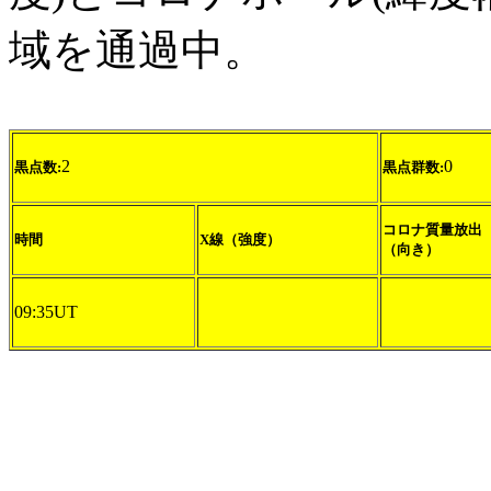
域を通過中。
2
0
黒点数:
黒点群数:
コロナ質量放出
時間
X線（強度）
（向き）
09:35UT