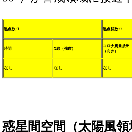
0
0
黒点数:
黒点群数:
コロナ質量放出
時間
X線（強度）
（向き）
なし
なし
なし
惑星間空間（太陽風領