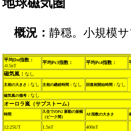
地球磁気圏
概況：
静穏。小規模サ
平均Dst指数：
平均Pc3指数：
平均Pc4指数：
-0.5nT
磁気嵐：
なし
なし
なし
なし
主相の大きさ：
主相の継続時間：
回復相開始時間：
なし
磁気嵐の備考：
オーロラ嵐（サブストーム）
久住でのPi2 脈動の振幅
時間
AE指数の大きさ
（ピーク間）
12:25UT
1.5nT
400nT