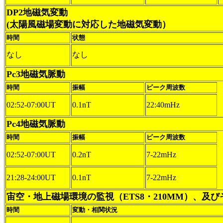
DP2地磁気変動
(太陽風磁場変動に対応した地磁気変動）
時間
状態
なし
なし
Pc3地磁気脈動
時間
振幅
ピーク周波数
02:52-07:00UT
0.1nT
22:40mHz
Pc4地磁気脈動
時間
振幅
ピーク周波数
02:52-07:00UT
0.2nT
7-22mHz
21:28-24:00UT
0.1nT
7-22mHz
宙空・地上磁場環境の監視（ETS8・210MM）、及
時間
変動・相関状況