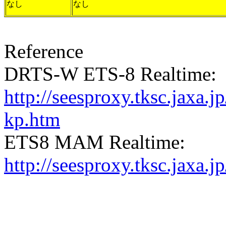
なし
なし
Reference
DRTS-W ETS-8 Realtime:
http://seesproxy.tksc.jax
kp.htm
ETS8 MAM Realtime:
http://seesproxy.tksc.jax