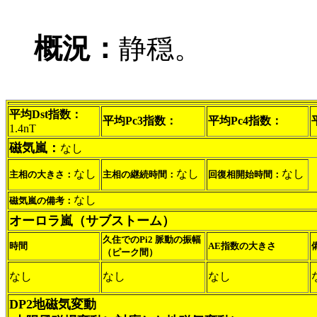
概況：
静穏。
平均Dst指数：
平均Pc3指数：
平均Pc4指数：
1.4nT
磁気嵐：
なし
なし
なし
なし
主相の大きさ：
主相の継続時間：
回復相開始時間：
なし
磁気嵐の備考：
オーロラ嵐（サブストーム）
久住でのPi2 脈動の振幅
時間
AE指数の大きさ
（ピーク間）
なし
なし
なし
DP2地磁気変動