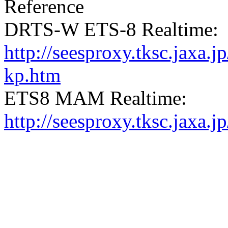
Reference
DRTS-W ETS-8 Realtime:
http://seesproxy.tksc.jax
kp.htm
ETS8 MAM Realtime:
http://seesproxy.tksc.jax