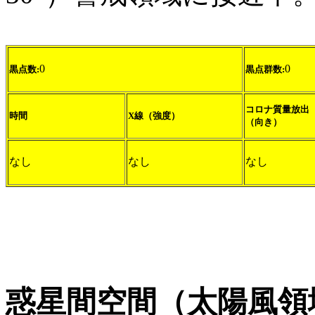
0
0
黒点数:
黒点群数:
コロナ質量放出
時間
X線（強度）
（向き）
なし
なし
なし
惑星間空間（太陽風領