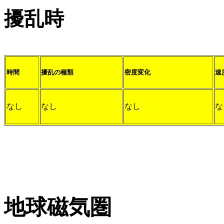
擾乱時
時間
擾乱の種類
密度変化
速
なし
なし
なし
な
地球磁気圏