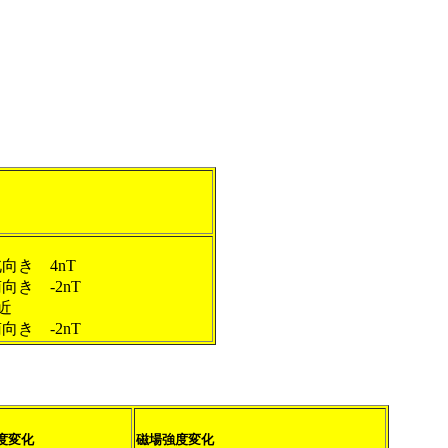
ね北向き 4nT
ね南向き -2nT
付近
ね南向き -2nT
度変化
磁場強度変化