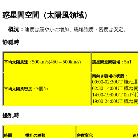
惑星間空間（太陽風領域）
概況：
速度は緩やかに増加、磁場強度・密度は安定。
静穏時
500km/s(450→500km/s)
5nT
平均太陽風速：
惑星間空間磁場：
南向き磁場の状態：
00:00-02:30UT 概
02:30-14:00UT 概
3個/cc
平均太陽風密度：
14:00-19:00UT 0nT
19:00-24:00UT 概
擾乱時
時間
擾乱の種類
密度変化
速