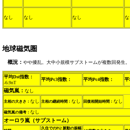
なし
なし
なし
な
地球磁気圏
概況：
やや擾乱。大中小規模サブストームが複数回発生。
平均Dst指数：
平均Pc3指数：
平均Pc4指数：
平
-6.9nT
磁気嵐：
なし
なし
なし
なし
主相の大きさ：
主相の継続時間：
回復相開始時間：
なし
磁気嵐の備考：
オーロラ嵐（サブストーム）
久住でのPi2 脈動の振幅