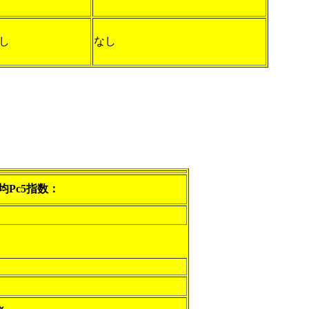
し
なし
均Pc5指数：