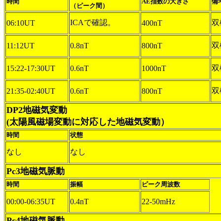
時間
AE指数の大きさ
備
（ピーク間）
ICAで確認。
双
06:10UT
400nT
双
11:12UT
0.8nT
800nT
双
15:22-17:30UT
0.6nT
1000nT
双
21:35-02:40UT
0.6nT
800nT
DP2地磁気変動
(太陽風磁場変動に対応した地磁気変動）
時間
状態
なし
なし
Pc3地磁気脈動
時間
振幅
ピーク周波数
00:00-06:35UT
0.4nT
22-50mHz
Pc4地磁気脈動