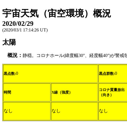
宇宙天気（宙空環境）概況
2020/02/29
(2020/03/1 17:14:26 UT)
太陽
概況：
静穏。コロナホール(緯度幅30°、経度幅40°)が警
0
0
黒点数:
黒点群数:
コロナ質量放出
時間
X線（強度）
（向き）
なし
なし
なし