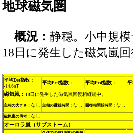
地球磁気圏
概況：
静穏。小中規模
18日に発生した磁気嵐
平均Dst指数：
平均Pc3指数：
平均Pc4指数：
平
-14.6nT
磁気嵐：
18日に発生した磁気嵐回復相継続中。
なし
なし
なし
主相の大きさ：
主相の継続時間：
回復相開始時間：
なし
磁気嵐の備考：
オーロラ嵐（サブストーム）
久住でのPi2 脈動の振幅