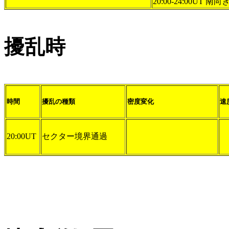
20:00-24:00UT 南向き
擾乱時
時間
擾乱の種類
密度変化
速
20:00UT
セクター境界通過