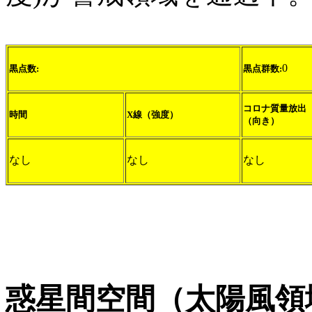
0
黒点数:
黒点群数:
コロナ質量放出
時間
X線（強度）
（向き）
なし
なし
なし
惑星間空間（太陽風領