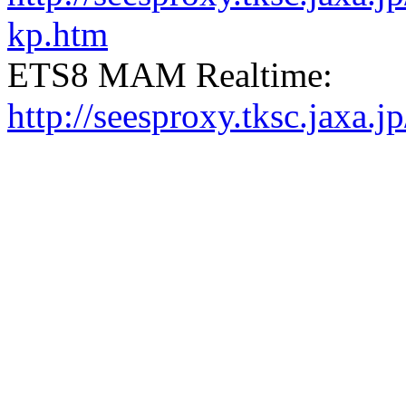
kp.htm
ETS8 MAM Realtime:
http://seesproxy.tksc.jax