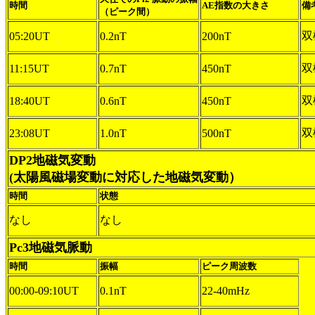
時間
AE指数の大きさ
備
（ピーク間）
双
05:20UT
0.2nT
200nT
双
11:15UT
0.7nT
450nT
双
18:40UT
0.6nT
450nT
双
23:08UT
1.0nT
500nT
DP2地磁気変動
(太陽風磁場変動に対応した地磁気変動）
時間
状態
なし
なし
Pc3地磁気脈動
時間
振幅
ピーク周波数
00:00-09:10UT
0.1nT
22-40mHz