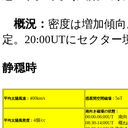
概況：
密度は増加傾向
定。20:00UTにセクタ
静穏時
400km/s
5nT
平均太陽風速：
惑星間空間磁場：
南向き磁場の状態：
00:00-06:00UT 南向
4個/cc
平均太陽風密度：
08:30-14:00UT 概