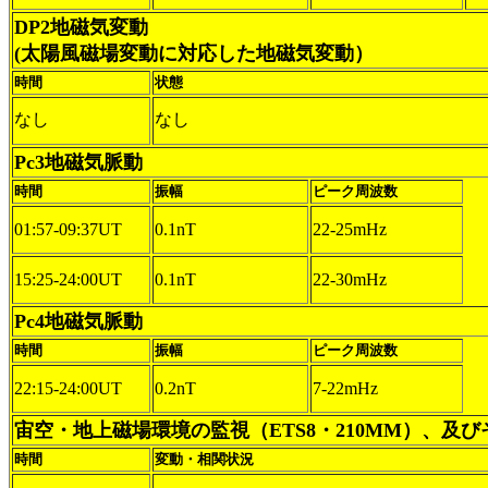
DP2地磁気変動
(太陽風磁場変動に対応した地磁気変動）
時間
状態
なし
なし
Pc3地磁気脈動
時間
振幅
ピーク周波数
01:57-09:37UT
0.1nT
22-25mHz
15:25-24:00UT
0.1nT
22-30mHz
Pc4地磁気脈動
時間
振幅
ピーク周波数
22:15-24:00UT
0.2nT
7-22mHz
宙空・地上磁場環境の監視（ETS8・210MM）、及
時間
変動・相関状況