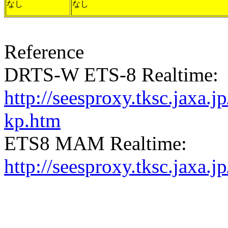
なし
なし
Reference
DRTS-W ETS-8 Realtime:
http://seesproxy.tksc.jax
kp.htm
ETS8 MAM Realtime:
http://seesproxy.tksc.jax