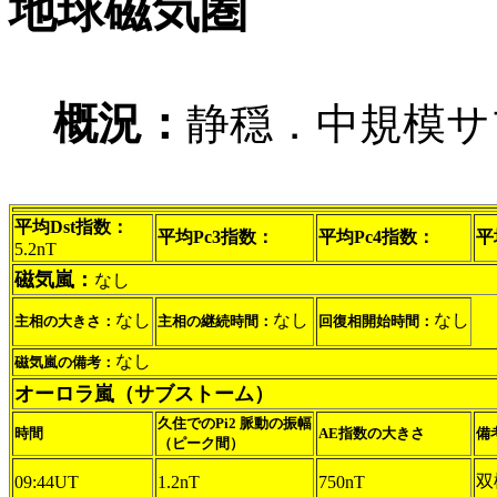
地球磁気圏
概況：
静穏．中規模サ
平均Dst指数：
平均Pc3指数：
平均Pc4指数：
平
5.2nT
磁気嵐：
なし
なし
なし
なし
主相の大きさ：
主相の継続時間：
回復相開始時間：
なし
磁気嵐の備考：
オーロラ嵐（サブストーム）
久住でのPi2 脈動の振幅
時間
AE指数の大きさ
備
（ピーク間）
双
09:44UT
1.2nT
750nT