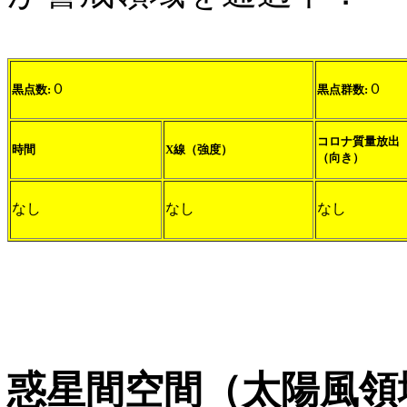
０
０
黒点数:
黒点群数:
コロナ質量放出
時間
X線（強度）
（向き）
なし
なし
なし
惑星間空間（太陽風領