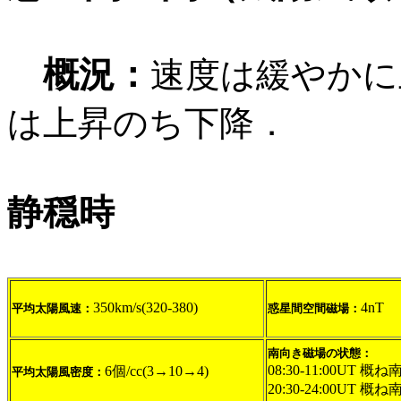
概況：
速度は緩やかに
は上昇のち下降．
静穏時
350km/s(320-380)
4nT
平均太陽風速：
惑星間空間磁場：
南向き磁場の状態：
08:30-11:00UT 概ね
6個/cc(3→10→4)
平均太陽風密度：
20:30-24:00UT 概ね