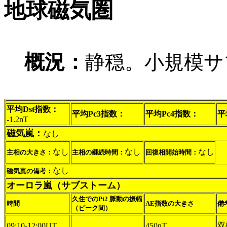
地球磁気圏
概況：
静穏。小規模サ
平均Dst指数：
平均Pc3指数：
平均Pc4指数：
平
-1.2nT
磁気嵐：
なし
なし
なし
なし
主相の大きさ：
主相の継続時間：
回復相開始時間：
なし
磁気嵐の備考：
オーロラ嵐（サブストーム）
久住でのPi2 脈動の振幅
時間
AE指数の大きさ
備
（ピーク間）
双
09:10-12:00UT
450nT