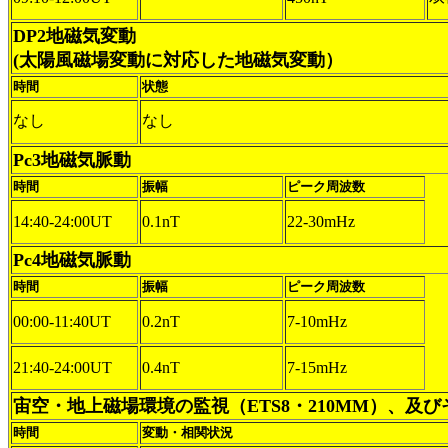
DP2地磁気変動
(太陽風磁場変動に対応した地磁気変動）
時間
状態
なし
なし
Pc3地磁気脈動
時間
振幅
ピーク周波数
14:40-24:00UT
0.1nT
22-30mHz
Pc4地磁気脈動
時間
振幅
ピーク周波数
00:00-11:40UT
0.2nT
7-10mHz
21:40-24:00UT
0.4nT
7-15mHz
宙空・地上磁場環境の監視（ETS8・210MM）、及
時間
変動・相関状況