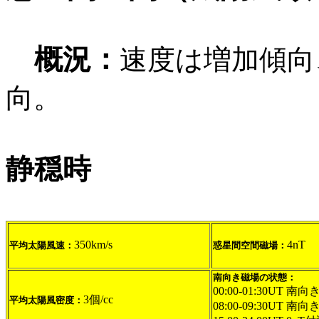
概況：
速度は増加傾向
向。
静穏時
350km/s
4nT
平均太陽風速：
惑星間空間磁場：
南向き磁場の状態：
00:00-01:30UT 南向き
3個/cc
平均太陽風密度：
08:00-09:30UT 南向き