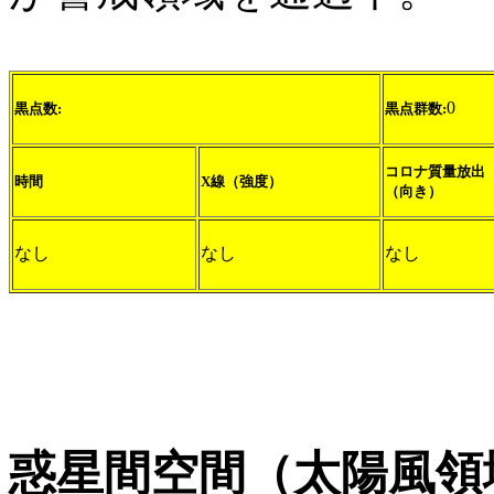
0
黒点数:
黒点群数:
コロナ質量放出
時間
X線（強度）
（向き）
なし
なし
なし
惑星間空間（太陽風領