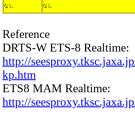
なし
なし
Reference
DRTS-W ETS-8 Realtime:
http://seesproxy.tksc.jax
kp.htm
ETS8 MAM Realtime:
http://seesproxy.tksc.jax