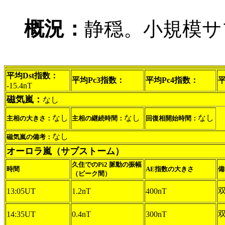
概況：
静穏。小規模サ
平均Dst指数：
平均Pc3指数：
平均Pc4指数：
平
-15.4nT
磁気嵐：
なし
なし
なし
なし
主相の大きさ：
主相の継続時間：
回復相開始時間：
なし
磁気嵐の備考：
オーロラ嵐（サブストーム）
久住でのPi2 脈動の振幅
時間
AE指数の大きさ
備
（ピーク間）
13:05UT
1.2nT
400nT
14:35UT
0.4nT
300nT