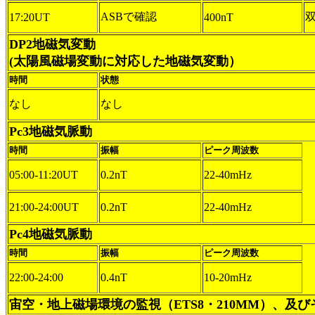
ASBで確認
17:20UT
400nT
DP2地磁気変動
(太陽風磁場変動に対応した地磁気変動）
時間
状態
なし
なし
Pc3地磁気脈動
時間
振幅
ピーク周波数
05:00-11:20UT
0.2nT
22-40mHz
21:00-24:00UT
0.2nT
22-40mHz
Pc4地磁気脈動
時間
振幅
ピーク周波数
22:00-24:00
0.4nT
10-20mHz
宙空・地上磁場環境の監視（ETS8・210MM）、及