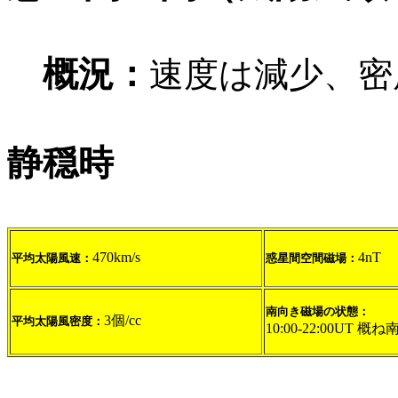
概況：
速度は減少、密
静穏時
470km/s
4nT
平均太陽風速：
惑星間空間磁場：
南向き磁場の状態：
3個/cc
平均太陽風密度：
10:00-22:00UT 概ね