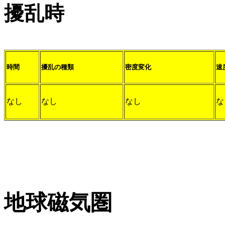
擾乱時
時間
擾乱の種類
密度変化
速
なし
なし
なし
な
地球磁気圏