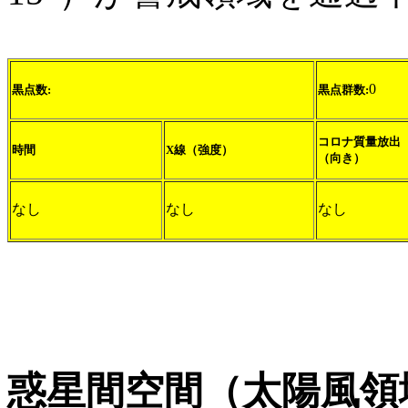
0
黒点数:
黒点群数:
コロナ質量放出
時間
X線（強度）
（向き）
なし
なし
なし
惑星間空間（太陽風領