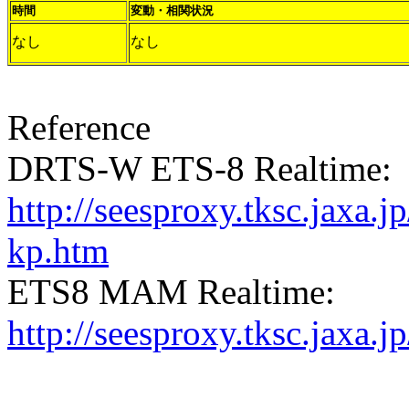
時間
変動・相関状況
なし
なし
Reference
DRTS-W ETS-8 Realtime:
http://seesproxy.tksc.jax
kp.htm
ETS8 MAM Realtime:
http://seesproxy.tksc.jax