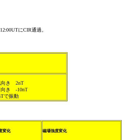
00UTにCIR通過。
ね北向き 2nT
ね南向き -10nT
幅5nTで振動
度変化
磁場強度変化