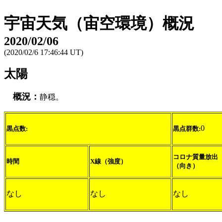
宇宙天気（宙空環境）概況
2020/02/06
(2020/02/6 17:46:44 UT)
太陽
概況：
静穏。
0
黒点数:
黒点群数:
コロナ質量放出
時間
X線（強度）
（向き）
なし
なし
なし