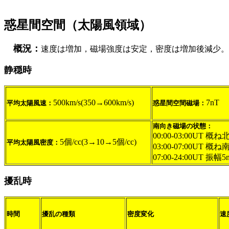
惑星間空間（太陽風領域）
概況：
速度は増加，磁場強度は安定，密度は増加後減少。12:
静穏時
500km/s(350→600km/s)
7nT
平均太陽風速：
惑星間空間磁場：
南向き磁場の状態：
00:00-03:00UT 概
5個/cc(3→10→5個/cc)
平均太陽風密度：
03:00-07:00UT 概
07:00-24:00UT 振
擾乱時
時間
擾乱の種類
密度変化
速