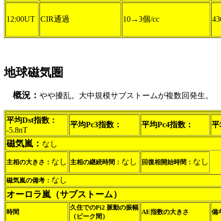
12:00UT
CIR通過
10→3個/cc
43
地球磁気圏
概況：
やや擾乱。大中規模サブストームが複数回発生。
平均Dst指数：
平均Pc3指数：
平均Pc4指数：
平
-5.8nT
磁気嵐：
なし
なし
なし
なし
主相の大きさ：
主相の継続時間：
回復相開始時間：
なし
磁気嵐の備考：
オーロラ嵐（サブストーム）
久住でのPi2 脈動の振幅
時間
AE指数の大きさ
備
（ピーク間）