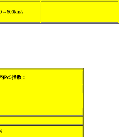
0→600km/s
均Pc5指数：
考