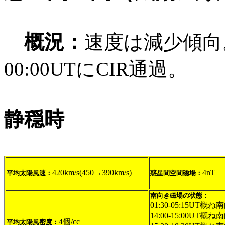
概況：
速度は減少傾向
00:00UTにCIR通過。
静穏時
420km/s(450→390km/s)
4nT
平均太陽風速：
惑星間空間磁場：
南向き磁場の状態：
01:30-05:15UT概ね
14:00-15:00UT概ね
4個/cc
平均太陽風密度：