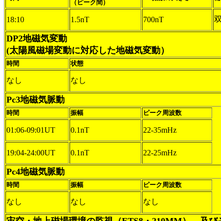
（ピーク間）
18:10
1.5nT
700nT
DP2地磁気変動
(太陽風磁場変動に対応した地磁気変動）
時間
状態
なし
なし
Pc3地磁気脈動
時間
振幅
ピーク周波数
01:06-09:01UT
0.1nT
22-35mHz
19:04-24:00UT
0.1nT
22-25mHz
Pc4地磁気脈動
時間
振幅
ピーク周波数
なし
なし
なし