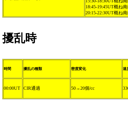
15:30-18:30UT概ね
18:45-19:45UT概ね
20:15-22:30UT概ね
擾乱時
時間
擾乱の種類
密度変化
速
00:00UT
CIR通過
50→20個/cc
33