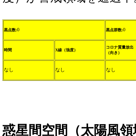
0
0
黒点数:
黒点群数:
コロナ質量放出
時間
X線（強度）
（向き）
なし
なし
なし
惑星間空間（太陽風領