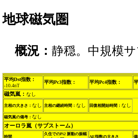
地球磁気圏
概況：
静穏。中規模サ
平均Dst指数：
平均Pc3指数：
平均Pc4指数：
平
-10.4nT
磁気嵐：
なし
なし
なし
なし
主相の大きさ：
主相の継続時間：
回復相開始時間：
なし
磁気嵐の備考：
オーロラ嵐（サブストーム）
久住でのPi2 脈動の振幅
時間
AE指数の大きさ
備