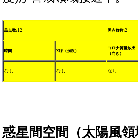
12
2
黒点数:
黒点群数:
コロナ質量放出
時間
X線（強度）
（向き）
なし
なし
なし
惑星間空間（太陽風領