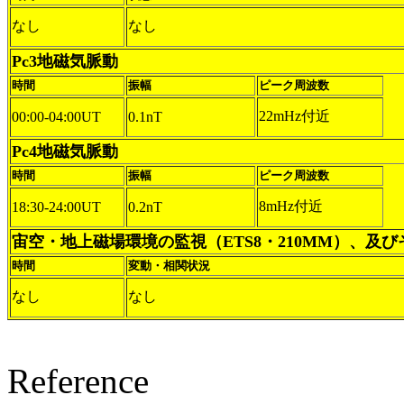
なし
なし
Pc3地磁気脈動
時間
振幅
ピーク周波数
22mHz付近
00:00-04:00UT
0.1nT
Pc4地磁気脈動
時間
振幅
ピーク周波数
8mHz付近
18:30-24:00UT
0.2nT
宙空・地上磁場環境の監視（ETS8・210MM）、及
時間
変動・相関状況
なし
なし
Reference