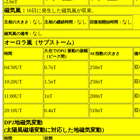
-2.6nT
磁気嵐：
16日に発生した磁気嵐が収束。
なし
なし
なし
主相の大きさ：
主相の継続時間：
回復相開始時間：
なし
磁気嵐の備考：
オーロラ嵐（サブストーム）
久住でのPi2 脈動の振幅
時間
AE指数の大きさ
備
（ピーク間）
双
04:50UT
0.7nT
250nT
双
10:20UT
1.5nT
250nT
双
11:00UT
1nT
200nT
双
20:10UT
0.4nT
510nT
DP2地磁気変動
(太陽風磁場変動に対応した地磁気変動）
時間
状態