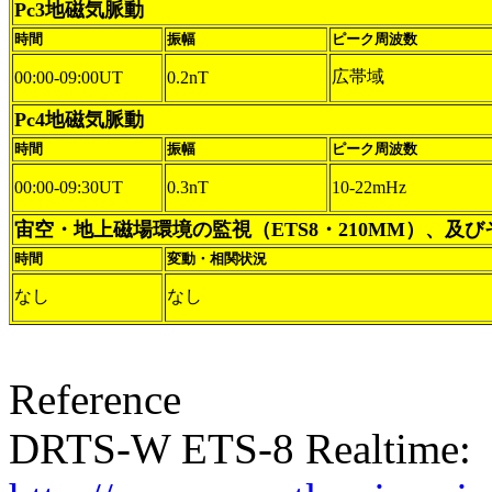
Pc3地磁気脈動
時間
振幅
ピーク周波数
広帯域
00:00-09:00UT
0.2nT
Pc4地磁気脈動
時間
振幅
ピーク周波数
00:00-09:30UT
0.3nT
10-22mHz
宙空・地上磁場環境の監視（ETS8・210MM）、及
時間
変動・相関状況
なし
なし
Reference
DRTS-W ETS-8 Realtime: