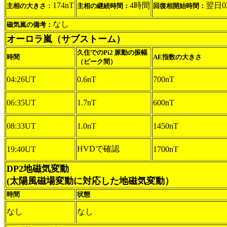
174nT
4時間
翌日02
主相の大きさ：
主相の継続時間：
回復相開始時間：
なし
磁気嵐の備考：
オーロラ嵐（サブストーム）
久住でのPi2 脈動の振幅
時間
AE指数の大きさ
（ピーク間）
04:26UT
0.6nT
700nT
06:35UT
1.7nT
600nT
08:33UT
1.0nT
1450nT
HVDで確認
19:40UT
1700nT
DP2地磁気変動
(太陽風磁場変動に対応した地磁気変動）
時間
状態
なし
なし