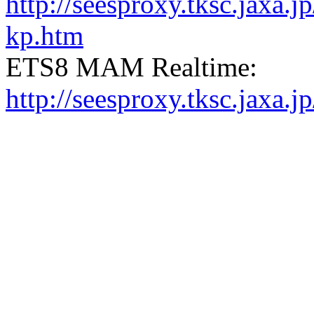
http://seesproxy.tksc.jax
kp.htm
ETS8 MAM Realtime:
http://seesproxy.tksc.jax