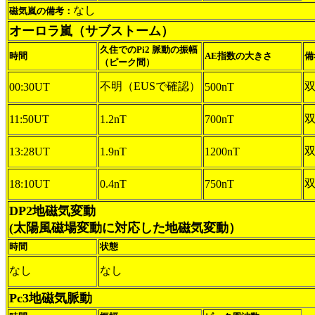
なし
磁気嵐の備考：
オーロラ嵐（サブストーム）
久住でのPi2 脈動の振幅
時間
AE指数の大きさ
備
（ピーク間）
不明（EUSで確認）
双
00:30UT
500nT
双
11:50UT
1.2nT
700nT
双
13:28UT
1.9nT
1200nT
18:10UT
0.4nT
750nT
DP2地磁気変動
(太陽風磁場変動に対応した地磁気変動）
時間
状態
なし
なし
Pc3地磁気脈動