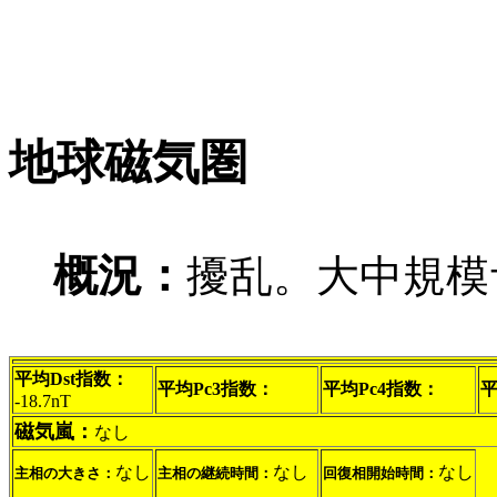
地球磁気圏
概況：
擾乱。大中規模
平均Dst指数：
平均Pc3指数：
平均Pc4指数：
平
-18.7nT
磁気嵐：
なし
なし
なし
なし
主相の大きさ：
主相の継続時間：
回復相開始時間：