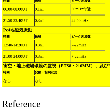
時間
振幅
ピーク周波数
30mHz付近
06:00-08:00UT
0.1nT
21:50-23:40UT
0.3nT
22-50mHz
Pc4地磁気脈動
時間
振幅
ピーク周波数
12:40-14:20UT
0.3nT
7-22mHz
21:00-24:00UT
0.3nT
7-22mHz
宙空・地上磁場環境の監視（ETS8・210MM）、及
時間
変動・相関状況
なし
なし
Reference