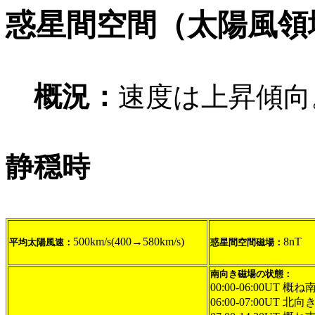
惑星間空間（太陽風領
概況：
速度は上昇傾向
静穏時
500km/s(400→580km/s)
8nT
平均太陽風速：
惑星間空間磁場：
南向き磁場の状態：
00:00-06:00UT 概ね
06:00-07:00UT 北向