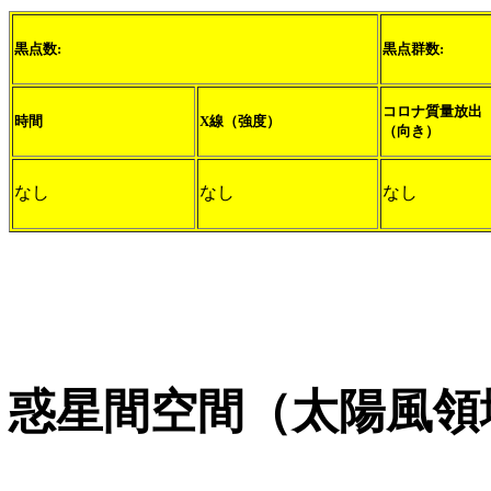
黒点数:
黒点群数:
コロナ質量放出
時間
X線（強度）
（向き）
なし
なし
なし
惑星間空間（太陽風領