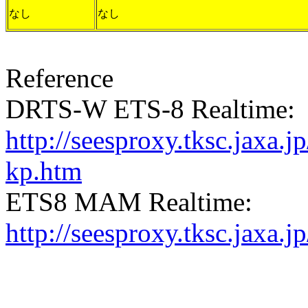
なし
なし
Reference
DRTS-W ETS-8 Realtime:
http://seesproxy.tksc.jax
kp.htm
ETS8 MAM Realtime:
http://seesproxy.tksc.jax