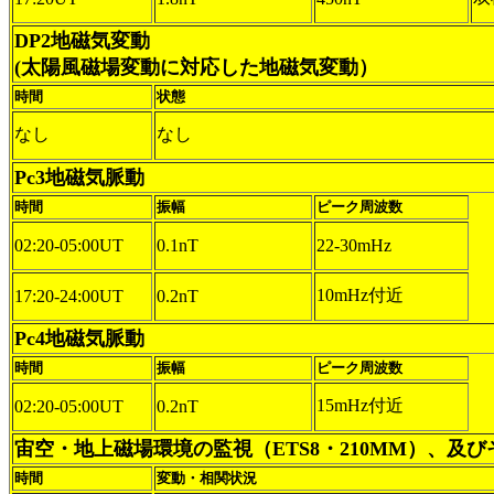
DP2地磁気変動
(太陽風磁場変動に対応した地磁気変動）
時間
状態
なし
なし
Pc3地磁気脈動
時間
振幅
ピーク周波数
02:20-05:00UT
0.1nT
22-30mHz
10mHz付近
17:20-24:00UT
0.2nT
Pc4地磁気脈動
時間
振幅
ピーク周波数
15mHz付近
02:20-05:00UT
0.2nT
宙空・地上磁場環境の監視（ETS8・210MM）、及
時間
変動・相関状況