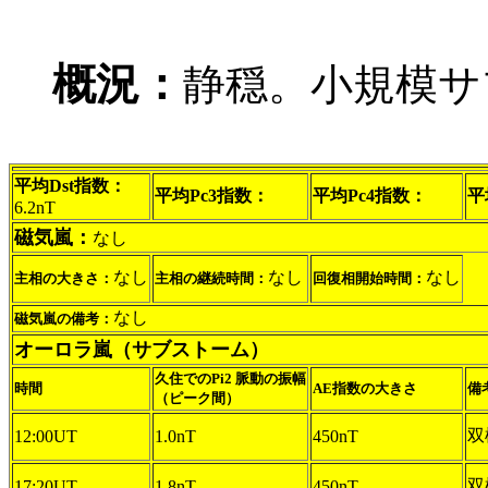
概況：
静穏。小規模サ
平均Dst指数：
平均Pc3指数：
平均Pc4指数：
平
6.2nT
磁気嵐：
なし
なし
なし
なし
主相の大きさ：
主相の継続時間：
回復相開始時間：
なし
磁気嵐の備考：
オーロラ嵐（サブストーム）
久住でのPi2 脈動の振幅
時間
AE指数の大きさ
備
（ピーク間）
双
12:00UT
1.0nT
450nT
双
17:20UT
1.8nT
450nT