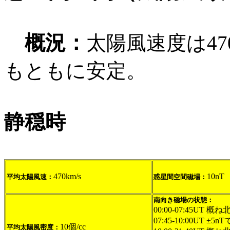
概況：
太陽風速度は47
もともに安定。
静穏時
470km/s
10nT
平均太陽風速：
惑星間空間磁場：
南向き磁場の状態：
00:00-07:45UT 概ね
07:45-10:00UT ±5
10個/cc
平均太陽風密度：