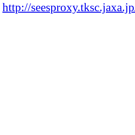
http://seesproxy.tksc.jax