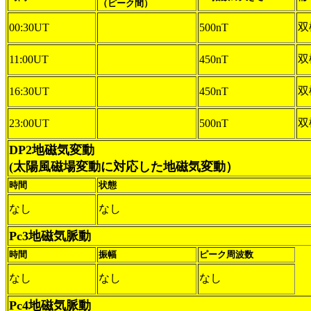
（ピーク間）
双
00:30UT
500nT
双
11:00UT
450nT
双
16:30UT
450nT
双
23:00UT
500nT
DP2地磁気変動
(太陽風磁場変動に対応した地磁気変動）
時間
状態
なし
なし
Pc3地磁気脈動
時間
振幅
ピーク周波数
なし
なし
なし
Pc4地磁気脈動