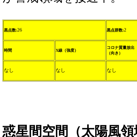
26
2
黒点数:
黒点群数:
コロナ質量放出
時間
X線（強度）
（向き）
なし
なし
なし
惑星間空間（太陽風領