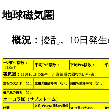
地球磁気圏
概況：
擾乱。10日発
平均Dst指数：
平均Pc3指数：
平均Pc4指数：
平
-21.0nT
磁気嵐：
11月10日に発生した磁気嵐の回復相が収束。
なし
なし
なし
主相の大きさ：
主相の継続時間：
回復相開始時間：
なし
磁気嵐の備考：
オーロラ嵐（サブストーム）
久住でのPi2 脈動の振幅
時間
AE指数の大きさ
備