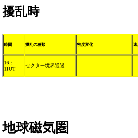
擾乱時
時間
擾乱の種類
密度変化
速
16：
セクター境界通過
11UT
地球磁気圏