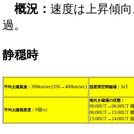
概況：
速度は上昇傾向。
過。
静穏時
390km/sec(350→400km/sec)
3nT
平均太陽風速：
惑星間空間磁場：
南向き磁場の状態：
00:00UT→06:00U
9個/cc
平均太陽風密度：
06:00UT→15:00UT
15:00UT→24:00UT