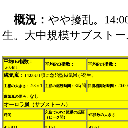
概況：
やや擾乱。14:
生。大中規模サブストー
平均Dst指数：
平均Pc3指数：
平均Pc4指数：
-20.4nT
磁気嵐：
14:00UT頃に急始型磁気嵐が発生。
-58ｎT
3時間
20:0
主相の大きさ：
主相の継続時間：
回復相開始時間：
なし
磁気嵐の備考：
オーロラ嵐（サブストーム）
久住でのPi2 脈動の振幅
時間
AE指数の大きさ
（ピーク間）
9:30UT
0.1nT
500nT