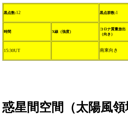
12
1
黒点数:
黒点群数:
コロナ質量放出
時間
X線（強度）
（向き）
南東向き
15:30UT
惑星間空間（太陽風領