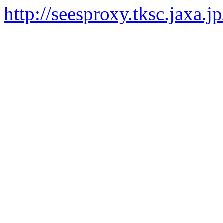
http://seesproxy.tksc.jax