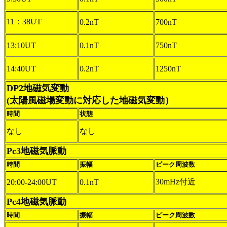
11：38UT
0.2nT
700nT
13:10UT
0.1nT
750nT
14:40UT
0.2nT
1250nT
DP2地磁気変動
(太陽風磁場変動に対応した地磁気変動）
時間
状態
なし
なし
Pc3地磁気脈動
時間
振幅
ピーク周波数
30mHz付近
20:00-24:00UT
0.1nT
Pc4地磁気脈動
時間
振幅
ピーク周波数