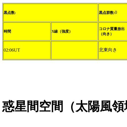
0
黒点数:
黒点群数:
コロナ質量放出
時間
X線（強度）
（向き）
北東向き
02:06UT
惑星間空間（太陽風領