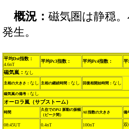
概況：
磁気圏は静穏。
発生。
平均Dst指数：
平均Pc3指数：
平均Pc4指数：
平
4.6nT
磁気嵐：
なし
なし
なし
なし
主相の大きさ：
主相の継続時間：
回復相開始時間：
なし
磁気嵐の備考：
オーロラ嵐（サブストーム）
久住でのPi2 脈動の振幅
時間
AE指数の大きさ
備
（ピーク間）
双
08:45UT
0.4nT
100nT