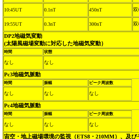
双
10:45UT
0.1nT
450nT
双
19:55UT
0.3nT
300nT
DP2地磁気変動
(太陽風磁場変動に対応した地磁気変動）
時間
状態
なし
なし
Pc3地磁気脈動
時間
振幅
ピーク周波数
なし
なし
なし
Pc4地磁気脈動
時間
振幅
ピーク周波数
なし
なし
なし
宙空・地上磁場環境の監視（ETS8・210MM）、及