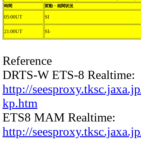
時間
変動・相関状況
05:00UT
SI
21:00UT
SI-
Reference
DRTS-W ETS-8 Realtime:
http://seesproxy.tksc.jax
kp.htm
ETS8 MAM Realtime:
http://seesproxy.tksc.jax