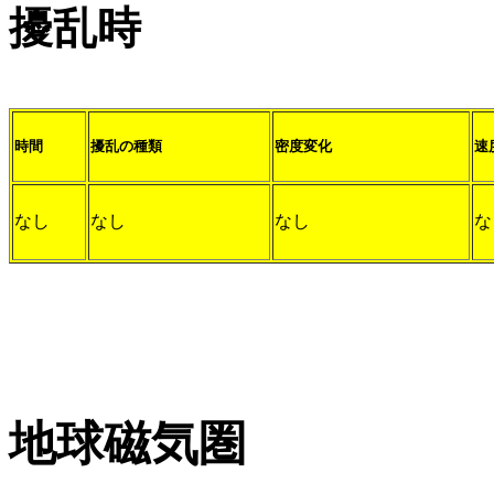
擾乱時
時間
擾乱の種類
密度変化
速
なし
なし
なし
な
地球磁気圏