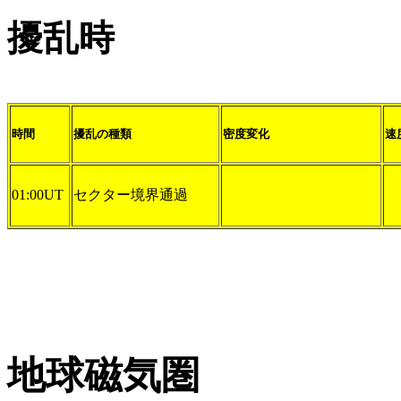
擾乱時
時間
擾乱の種類
密度変化
速
01:00UT
セクター境界通過
地球磁気圏