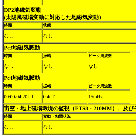
DP2地磁気変動
(太陽風磁場変動に対応した地磁気変動）
時間
状態
なし
なし
Pc3地磁気脈動
時間
振幅
ピーク周波数
なし
なし
なし
Pc4地磁気脈動
時間
振幅
ピーク周波数
00:00-04:20UT
0.4nT
15mHz
宙空・地上磁場環境の監視（ETS8・210MM）、及
時間
変動・相関状況
なし
なし