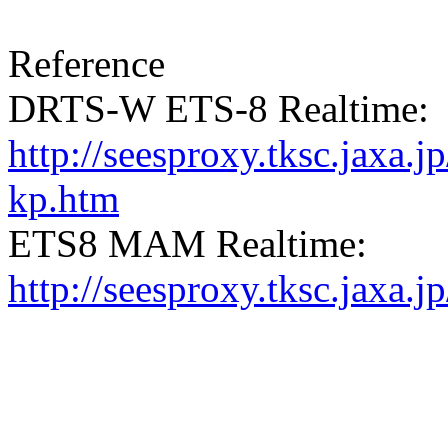
Reference
DRTS-W ETS-8 Realtime:
http://seesproxy.tksc.jax
kp.htm
ETS8 MAM Realtime:
http://seesproxy.tksc.jax