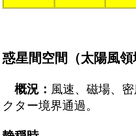
惑星間空間（太陽風領
概況：
風速、磁場、密度
クター境界通過。
静穏時