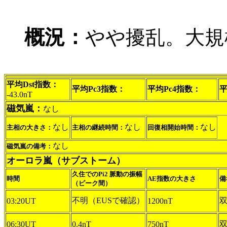
概況：
やや擾乱。大規
平均Dst指数：
平均Pc3指数：
平均Pc4指数：
平
-43.0nT
磁気嵐：
なし
なし
なし
なし
主相の大きさ：
主相の継続時間：
回復相開始時間：
なし
磁気嵐の備考：
オーロラ嵐（サブストーム）
久住でのPi2 脈動の振幅
時間
AE指数の大きさ
備
（ピーク間）
不明（EUSで確認）
双
03:20UT
1200nT
双
06:30UT
0.4nT
750nT