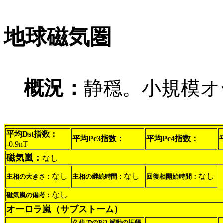
地球磁気圏
概況：
静穏。小規模オ
平均Dst指数：
平均Pc3指数：
平均Pc4指数：
-0.9nT
磁気嵐：
なし
なし
なし
なし
主相の大きさ：
主相の継続時間：
回復相開始時間：
なし
磁気嵐の備考：
オーロラ嵐（サブストーム）
久住でのPi2 脈動の振幅