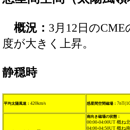
概況：
3月12日のC
度が大きく上昇。
静穏時
420km/s
7nT(1
平均太陽風速：
惑星間空間磁場：
南向き磁場の状態：
00:00-04:00UT 概
04:00-04:50UT 概ね