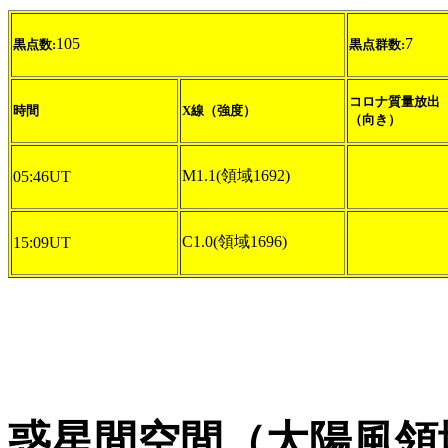
105
7
黒点数:
黒点群数:
コロナ質量放出
時間
X線（強度）
（向き）
M1.1(領域1692)
05:46UT
C1.0(領域1696)
15:09UT
惑星間空間（太陽風領