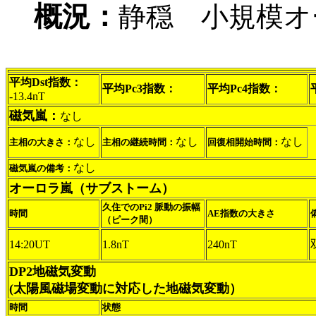
概況：
静穏 小規模オ
平均Dst指数：
平均Pc3指数：
平均Pc4指数：
-13.4nT
磁気嵐：
なし
なし
なし
なし
主相の大きさ：
主相の継続時間：
回復相開始時間：
なし
磁気嵐の備考：
オーロラ嵐（サブストーム）
久住でのPi2 脈動の振幅
時間
AE指数の大きさ
（ピーク間）
14:20UT
1.8nT
240nT
DP2地磁気変動
(太陽風磁場変動に対応した地磁気変動）
時間
状態