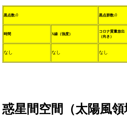
0
0
黒点数:
黒点群数:
コロナ質量放出
時間
X線（強度）
（向き）
なし
なし
なし
惑星間空間（太陽風領