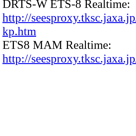
DRTS-W ETS-8 Realtime:
http://seesproxy.tksc.jax
kp.htm
ETS8 MAM Realtime:
http://seesproxy.tksc.jax