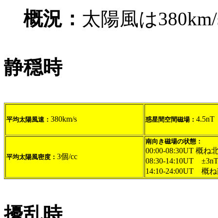
概況：
太陽風は380km
静穏時
380km/s
4.5nT
平均太陽風速：
惑星間空間磁場：
南向き磁場の状態：
00:00-08:30UT 概
3個/cc
平均太陽風密度：
08:30-14:10UT ±
14:10-24:00UT 概
擾乱時