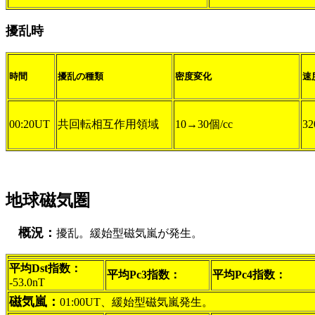
擾乱時
時間
擾乱の種類
密度変化
速
00:20UT
共回転相互作用領域
10→30個/cc
32
地球磁気圏
概況：
擾乱。緩始型磁気嵐が発生。
平均Dst指数：
平均Pc3指数：
平均Pc4指数：
-53.0nT
磁気嵐：
01:00UT、緩始型磁気嵐発生。