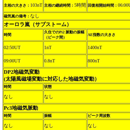
103nT
5時間
06:00
主相の大きさ：
主相の継続時間：
回復相開始時間：
なし
磁気嵐の備考：
オーロラ嵐（サブストーム）
久住でのPi2 脈動の振幅
時間
AE指数の大きさ
（ピーク間）
02:50UT
1nT
1400nT
09:00UT
0.8nT
800nT
DP2地磁気変動
(太陽風磁場変動に対応した地磁気変動）
時間
状態
なし
なし
Pc3地磁気脈動
時間
振幅
ピーク周波数
なし
なし
なし