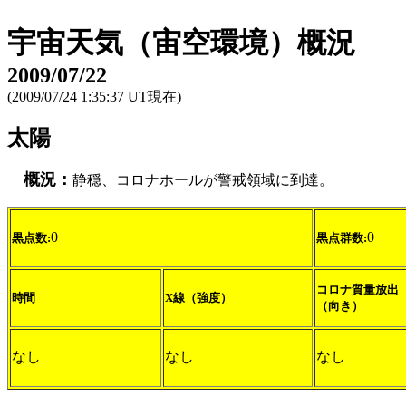
宇宙天気（宙空環境）概況
2009/07/22
(2009/07/24 1:35:37 UT現在)
太陽
概況：
静穏、コロナホールが警戒領域に到達。
0
0
黒点数:
黒点群数:
コロナ質量放出
時間
X線（強度）
（向き）
なし
なし
なし