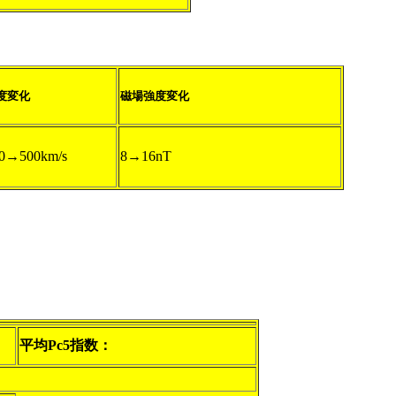
度変化
磁場強度変化
0→500km/s
8→16nT
平均Pc5指数：