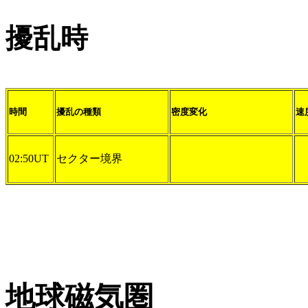
擾乱時
時間
擾乱の種類
密度変化
速
02:50UT
セクター境界
地球磁気圏