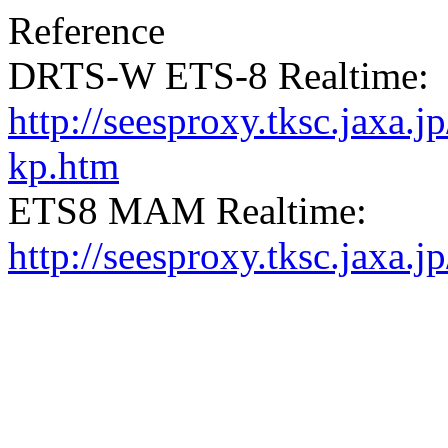
Reference
DRTS-W ETS-8 Realtime:
http://seesproxy.tksc.jax
kp.htm
ETS8 MAM Realtime:
http://seesproxy.tksc.jax