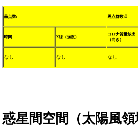
0
黒点数:
黒点群数:
コロナ質量放出
時間
X線（強度）
（向き）
なし
なし
なし
惑星間空間（太陽風領