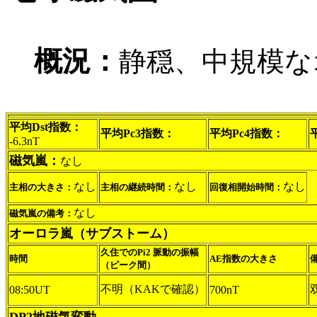
概況：
静穏、中規模な
平均Dst指数：
平均Pc3指数：
平均Pc4指数：
-6.3nT
磁気嵐：
なし
なし
なし
なし
主相の大きさ：
主相の継続時間：
回復相開始時間：
なし
磁気嵐の備考：
オーロラ嵐（サブストーム）
久住でのPi2 脈動の振幅
時間
AE指数の大きさ
（ピーク間）
不明（KAKで確認）
08:50UT
700nT