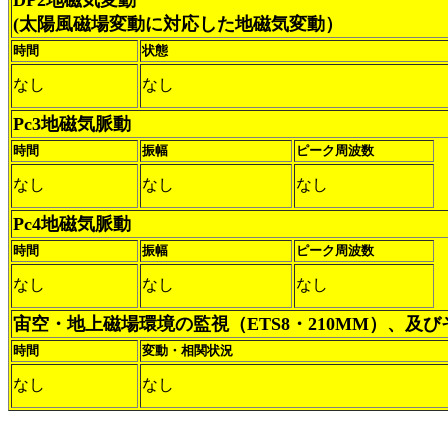
DP2地磁気変動
(太陽風磁場変動に対応した地磁気変動）
時間
状態
なし
なし
Pc3地磁気脈動
時間
振幅
ピーク周波数
なし
なし
なし
Pc4地磁気脈動
時間
振幅
ピーク周波数
なし
なし
なし
宙空・地上磁場環境の監視（ETS8・210MM）、及
時間
変動・相関状況
なし
なし