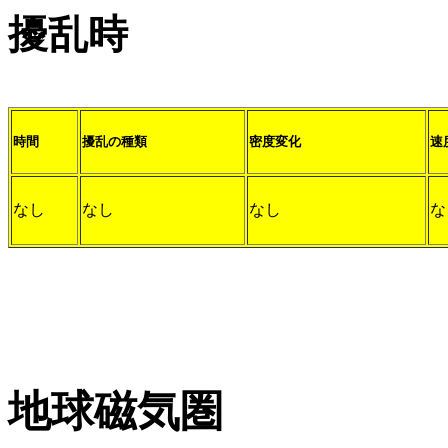
擾乱時
時間
擾乱の種類
密度変化
速
なし
なし
なし
な
地球磁気圏