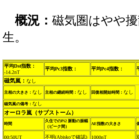
概況：
磁気圏はやや擾
生。
平均Dst指数：
平均Pc3指数：
平均Pc4指数：
-14.2nT
磁気嵐：
なし
なし
なし
なし
主相の大きさ：
主相の継続時間：
回復相開始時間：
なし
磁気嵐の備考：
オーロラ嵐（サブストーム）
久住でのPi2 脈動の振幅
時間
AE指数の大きさ
（ピーク間）
不明(Abiskoで確認)
00:50UT
1000nT