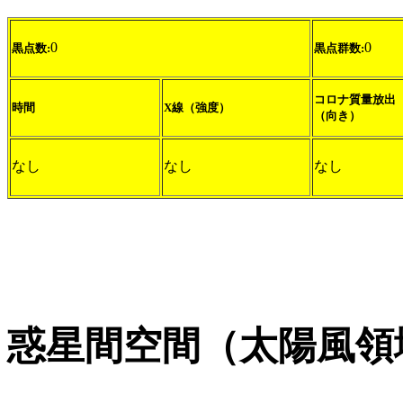
0
0
黒点数:
黒点群数:
コロナ質量放出
時間
X線（強度）
（向き）
なし
なし
なし
惑星間空間（太陽風領