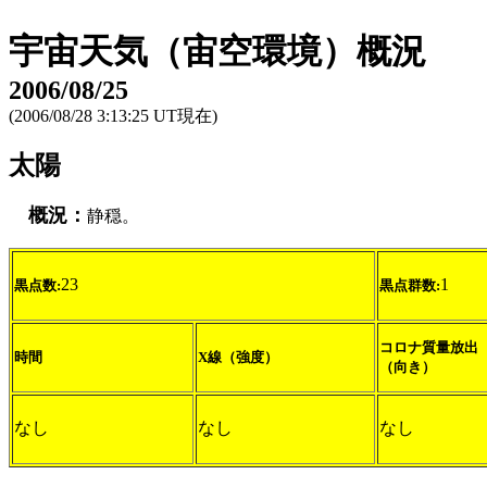
宇宙天気（宙空環境）概況
2006/08/25
(2006/08/28 3:13:25 UT現在)
太陽
概況：
静穏。
23
1
黒点数:
黒点群数:
コロナ質量放出
時間
X線（強度）
（向き）
なし
なし
なし