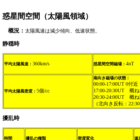
惑星間空間（太陽風領域）
概況：
太陽風速は減少傾向、低速状態。
静穏時
360km/s
4nT
平均太陽風速：
惑星間空間磁場：
南向き磁場の状態：
00:00-17:00UT 0付近
17:00-20:30UT
5個/cc
平均太陽風密度：
20:30-24:00UT 概
（北向き反転：22:30
擾乱時
時間
擾乱の種類
密度変化
速