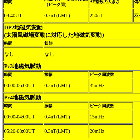
時間
AE指数の大きさ
備
（ピーク間）
双
09:40UT
0.7nT(LMT)
250nT
DP2地磁気変動
(太陽風磁場変動に対応した地磁気変動）
時間
状態
なし
なし
Pc3地磁気脈動
時間
振幅
ピーク周波数
00:00-06:00UT
0.2nT(LMT)
35mHz
Pc4地磁気脈動
時間
振幅
ピーク周波数
00:00-04:00UT
0.4nT(LMT)
15mHz
05:20-08:00UT
0.3nT(LMT)
20mHz