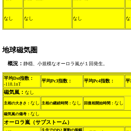
なし
なし
なし
な
地球磁気圏
概況：
静穏、小規模なオーロラ嵐が１回発生。
平均Dst指数：
平均Pc3指数：
平均Pc4指数：
平
-118.1nT
磁気嵐：
なし
なし
なし
なし
主相の大きさ：
主相の継続時間：
回復相開始時間：
なし
磁気嵐の備考：
オーロラ嵐（サブストーム）
久住でのPi2 脈動の振幅