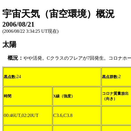
宇宙天気（宙空環境）概況
2006/08/21
(2006/08/22 3:34:25 UT現在)
太陽
概況：
やや活発。Cクラスのフレアが7回発生。コロナホ
24
2
黒点数:
黒点群数:
コロナ質量放出
時間
X線（強度）
（向き）
00:46UT,02:20UT
C3.6,C3.8