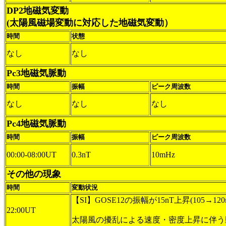
DP2地磁気変動
(太陽風磁場変動に対応した地磁気変動）
時間
状態
なし
なし
Pc3地磁気脈動
時間
振幅
ピーク周波数
なし
なし
なし
Pc4地磁気脈動
時間
振幅
ピーク周波数
00:00-08:00UT
0.3nT
10mHz
その他の現象
時間
変動状況
【SI】GOSE12の振幅が15nT上昇(105→120
22:00UT
太陽風の擾乱による速度・密度上昇に伴う