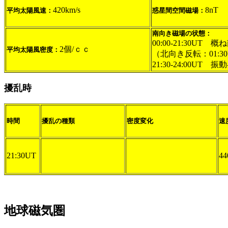
420km/s
8nT
平均太陽風速：
惑星間空間磁場：
南向き磁場の状態：
00:00-21:30UT 概
2個/ｃｃ
平均太陽風密度：
（北向き反転：01:30U
21:30-24:00UT 振動
擾乱時
時間
擾乱の種類
密度変化
速
21:30UT
44
地球磁気圏