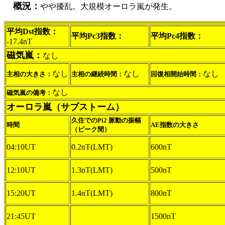
概況：
やや擾乱。大規模オーロラ嵐が発生。
平均Dst指数：
平均Pc3指数：
平均Pc4指数：
-17.4nT
磁気嵐：
なし
なし
なし
なし
主相の大きさ：
主相の継続時間：
回復相開始時間：
なし
磁気嵐の備考：
オーロラ嵐（サブストーム）
久住でのPi2 脈動の振幅
時間
AE指数の大きさ
（ピーク間）
04:10UT
0.2nT(LMT)
600nT
12:10UT
1.3nT(LMT)
500nT
15:20UT
1.4nT(LMT)
800nT
21:45UT
1500nT